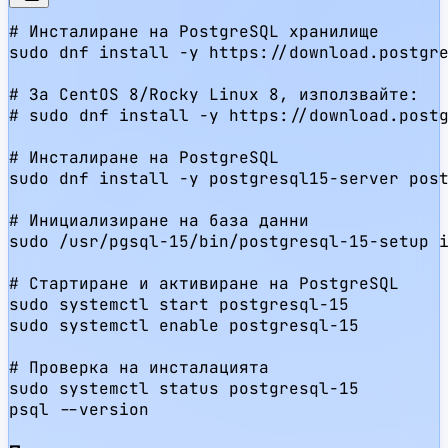
# Инсталиране на PostgreSQL хранилище

sudo dnf install -y https://download.postgre
# За CentOS 8/Rocky Linux 8, използвайте:

# sudo dnf install -y https://download.postg
# Инсталиране на PostgreSQL

sudo dnf install -y postgresql15-server post
# Инициализиране на база данни

sudo /usr/pgsql-15/bin/postgresql-15-setup i
# Стартиране и активиране на PostgreSQL

sudo systemctl start postgresql-15

sudo systemctl enable postgresql-15

# Проверка на инсталацията

sudo systemctl status postgresql-15

psql --version