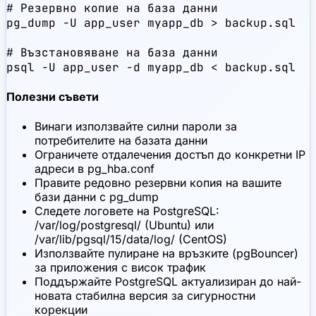
# Резервно копие на база данни

pg_dump -U app_user myapp_db > backup.sql

# Възстановяване на база данни

psql -U app_user -d myapp_db < backup.sql
Полезни съвети
Винаги използвайте силни пароли за
потребителите на базата данни
Ограничете отдалечения достъп до конкретни IP
адреси в pg_hba.conf
Правите редовно резервни копия на вашите
бази данни с pg_dump
Следете логовете на PostgreSQL:
/var/log/postgresql/ (Ubuntu) или
/var/lib/pgsql/15/data/log/ (CentOS)
Използвайте пулиране на връзките (pgBouncer)
за приложения с висок трафик
Поддържайте PostgreSQL актуализиран до най-
новата стабилна версия за сигурностни
корекции