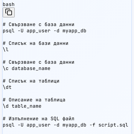
bash
# Свързване с база данни

psql -U app_user -d myapp_db

# Списък на бази данни

\l

# Свързване с база данни

\c database_name

# Списък на таблици

\dt

# Описание на таблица

\d table_name

# Изпълнение на SQL файл

psql -U app_user -d myapp_db -f script.sql
