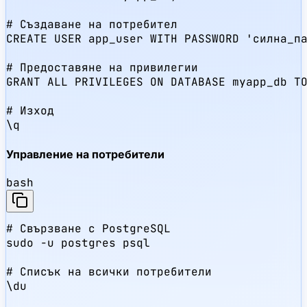
# Създаване на потребител

CREATE USER app_user WITH PASSWORD 'силна_па
# Предоставяне на привилегии

GRANT ALL PRIVILEGES ON DATABASE myapp_db TO
# Изход

\q
Управление на потребители
bash
# Свързване с PostgreSQL

sudo -u postgres psql

# Списък на всички потребители

\du
