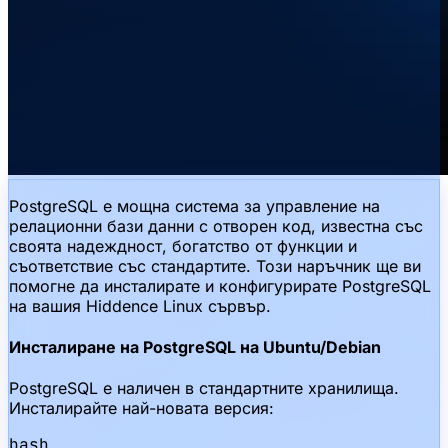
PostgreSQL е мощна система за управление на
релационни бази данни с отворен код, известна със
своята надеждност, богатство от функции и
съответствие със стандартите. Този наръчник ще ви
помогне да инсталирате и конфигурирате PostgreSQL
на вашия Hiddence Linux сървър.
Инсталиране на PostgreSQL на Ubuntu/Debian
PostgreSQL е наличен в стандартните хранилища.
Инсталирайте най-новата версия:
bash