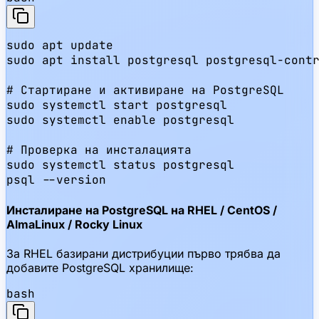
sudo apt update

sudo apt install postgresql postgresql-contr
# Стартиране и активиране на PostgreSQL

sudo systemctl start postgresql

sudo systemctl enable postgresql

# Проверка на инсталацията

sudo systemctl status postgresql

psql --version
Инсталиране на PostgreSQL на RHEL / CentOS /
AlmaLinux / Rocky Linux
За RHEL базирани дистрибуции първо трябва да
добавите PostgreSQL хранилище:
bash