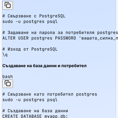
# Свързване с PostgreSQL

sudo -u postgres psql

# Задаване на парола за потребителя postgres
ALTER USER postgres PASSWORD 'вашата_силна_п
# Изход от PostgreSQL

\q
Създаване на база данни и потребител
bash
# Свързване като потребител postgres

sudo -u postgres psql

# Създаване на база данни

CREATE DATABASE myapp_db;
