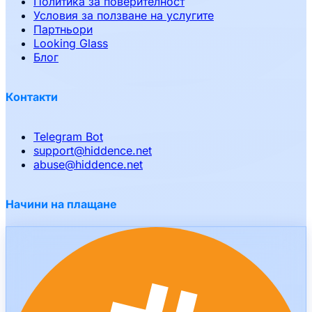
Политика за поверителност
Условия за ползване на услугите
Партньори
Looking Glass
Блог
Контакти
Telegram Bot
support
@
hiddence.net
abuse
@
hiddence.net
Начини на плащане