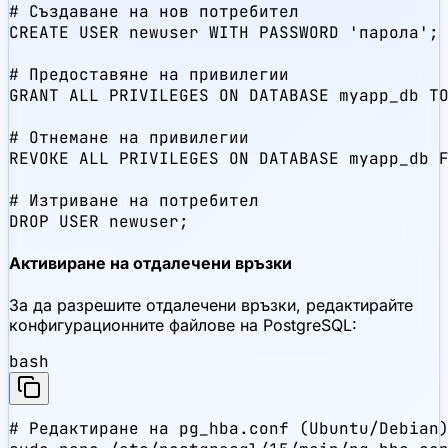
# Създаване на нов потребител

CREATE USER newuser WITH PASSWORD 'парола';

# Предоставяне на привилегии

GRANT ALL PRIVILEGES ON DATABASE myapp_db TO
# Отнемане на привилегии

REVOKE ALL PRIVILEGES ON DATABASE myapp_db F
# Изтриване на потребител

DROP USER newuser;
Активиране на отдалечени връзки
За да разрешите отдалечени връзки, редактирайте
конфигурационните файлове на PostgreSQL:
bash
# Редактиране на pg_hba.conf (Ubuntu/Debian)