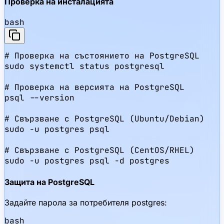
Проверка на инсталацията
bash
# Проверка на състоянието на PostgreSQL

sudo systemctl status postgresql

# Проверка на версията на PostgreSQL

psql --version

# Свързване с PostgreSQL (Ubuntu/Debian)

sudo -u postgres psql

# Свързване с PostgreSQL (CentOS/RHEL)

sudo -u postgres psql -d postgres
Защита на PostgreSQL
Задайте парола за потребителя postgres:
bash