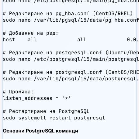
sudo nano /etc/postgresql/15/main/pg_hba.con
# Редактиране на pg_hba.conf (CentOS/RHEL)

sudo nano /var/lib/pgsql/15/data/pg_hba.conf
# Добавяне на ред:

host    all             all             0.0.
# Редактиране на postgresql.conf (Ubuntu/Deb
sudo nano /etc/postgresql/15/main/postgresql
# Редактиране на postgresql.conf (CentOS/RHE
sudo nano /var/lib/pgsql/15/data/postgresql.
# Промяна:

listen_addresses = '*'

# Рестартиране на PostgreSQL

sudo systemctl restart postgresql
Основни PostgreSQL команди