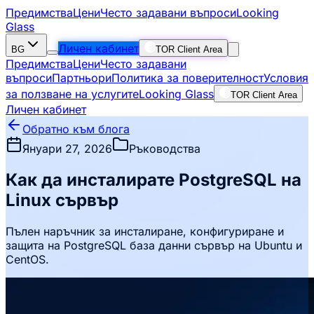
Предимства
Цени
Често задавани въпроси
Looking
Glass
Личен кабинет
BG
TOR Client Area
Предимства
Цени
Често задавани
въпроси
Партньори
Политика за поверителност
Условия
за ползване на услугите
Looking Glass
TOR Client Area
Личен кабинет
Обратно към блога
Януари 27, 2026
Ръководства
Как да инсталирате PostgreSQL на
Linux сървър
Пълен наръчник за инсталиране, конфигуриране и
защита на PostgreSQL база данни сървър на Ubuntu и
CentOS.