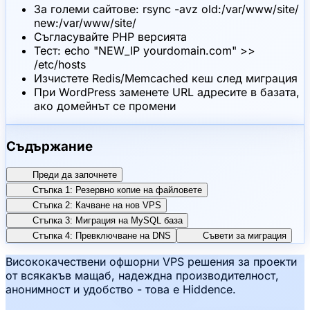
За големи сайтове: rsync -avz old:/var/www/site/
new:/var/www/site/
Съгласувайте PHP версията
Тест: echo "NEW_IP yourdomain.com" >>
/etc/hosts
Изчистете Redis/Memcached кеш след миграция
При WordPress заменете URL адресите в базата,
ако домейнът се промени
Съдържание
Преди да започнете
Стъпка 1: Резервно копие на файловете
Стъпка 2: Качване на нов VPS
Стъпка 3: Миграция на MySQL база
Стъпка 4: Превключване на DNS
Съвети за миграция
Висококачествени офшорни VPS решения за проекти
от всякакъв мащаб, надеждна производителност,
анонимност и удобство - това е Hiddence.