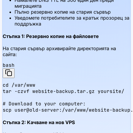
Намалете DNS TTL на 300 един ден преди
миграцията
Пълно резервно копие на стария сървър
Уведомете потребителите за кратък прозорец за
поддръжка
Стъпка 1: Резервно копие на файловете
На стария сървър архивирайте директорията на
сайта:
bash
cd /var/www

tar -czvf website-backup.tar.gz yoursite/

# Download to your computer:

scp user@old-server:/var/www/website-backup
Стъпка 2: Качване на нов VPS