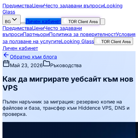
Предимства
Цени
Често задавани въпроси
Looking
Glass
Личен кабинет
BG
TOR Client Area
Предимства
Цени
Често задавани
въпроси
Партньори
Политика за поверителност
Условия
за ползване на услугите
Looking Glass
TOR Client Area
Личен кабинет
Обратно към блога
Май 23, 2026
Ръководства
Как да мигрирате уебсайт към нов
VPS
Пълен наръчник за миграция: резервно копие на
файлове и база, трансфер към Hiddence VPS, DNS и
проверка.