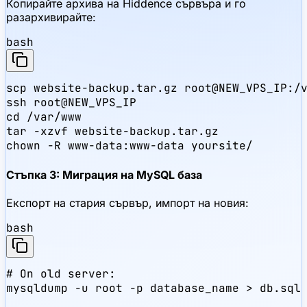
Копирайте архива на Hiddence сървъра и го
разархивирайте:
bash
scp website-backup.tar.gz root@NEW_VPS_IP:/v
ssh root@NEW_VPS_IP

cd /var/www

tar -xzvf website-backup.tar.gz

chown -R www-data:www-data yoursite/
Стъпка 3: Миграция на MySQL база
Експорт на стария сървър, импорт на новия:
bash
# On old server:

mysqldump -u root -p database_name > db.sql
