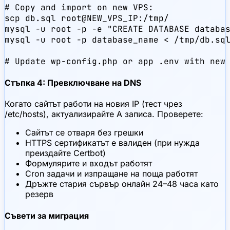
# Copy and import on new VPS:

scp db.sql root@NEW_VPS_IP:/tmp/

mysql -u root -p -e "CREATE DATABASE databas
mysql -u root -p database_name < /tmp/db.sql
# Update wp-config.php or app .env with new
Стъпка 4: Превключване на DNS
Когато сайтът работи на новия IP (тест чрез
/etc/hosts), актуализирайте A записа. Проверете:
Сайтът се отваря без грешки
HTTPS сертификатът е валиден (при нужда
преиздайте Certbot)
Формулярите и входът работят
Cron задачи и изпращане на поща работят
Дръжте стария сървър онлайн 24–48 часа като
резерв
Съвети за миграция