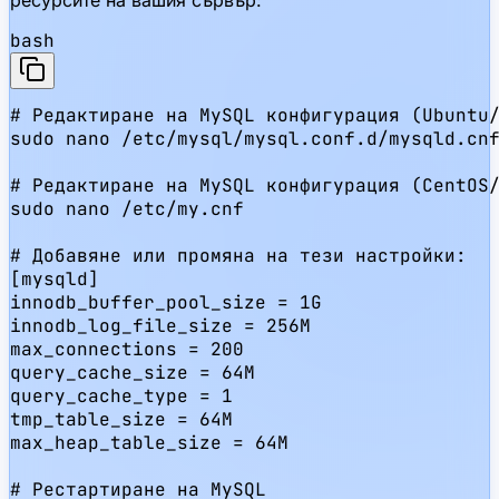
ресурсите на вашия сървър:
bash
# Редактиране на MySQL конфигурация (Ubuntu/
sudo nano /etc/mysql/mysql.conf.d/mysqld.cnf
# Редактиране на MySQL конфигурация (CentOS/
sudo nano /etc/my.cnf

# Добавяне или промяна на тези настройки:

[mysqld]

innodb_buffer_pool_size = 1G

innodb_log_file_size = 256M

max_connections = 200

query_cache_size = 64M

query_cache_type = 1

tmp_table_size = 64M

max_heap_table_size = 64M

# Рестартиране на MySQL
