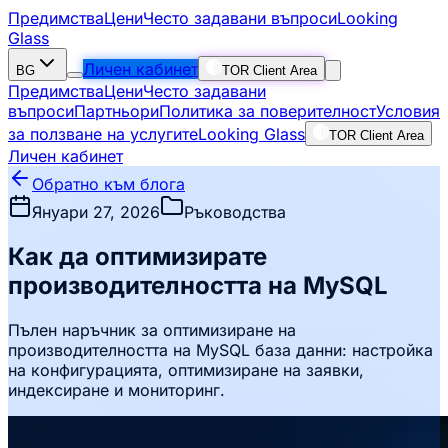
Предимства
Цени
Често задавани въпроси
Looking
Glass
Личен кабинет
BG
TOR Client Area
Предимства
Цени
Често задавани
въпроси
Партньори
Политика за поверителност
Условия
за ползване на услугите
Looking Glass
TOR Client Area
Личен кабинет
Обратно към блога
Януари 27, 2026
Ръководства
Как да оптимизирате
производителността на MySQL
Пълен наръчник за оптимизиране на
производителността на MySQL база данни: настройка
на конфигурацията, оптимизиране на заявки,
индексиране и мониторинг.