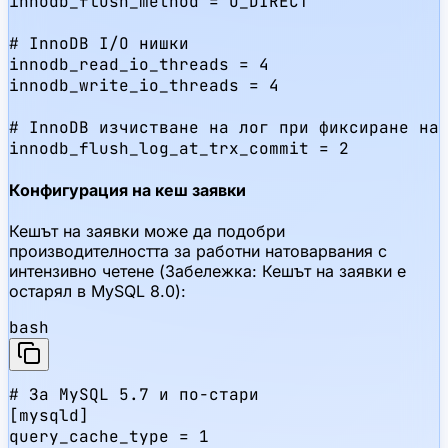
innodb_flush_method = O_DIRECT

# InnoDB I/O нишки

innodb_read_io_threads = 4

innodb_write_io_threads = 4

# InnoDB изчистване на лог при фиксиране на 
innodb_flush_log_at_trx_commit = 2
Конфигурация на кеш заявки
Кешът на заявки може да подобри
производителността за работни натоварвания с
интензивно четене (Забележка: Кешът на заявки е
остарял в MySQL 8.0):
bash
# За MySQL 5.7 и по-стари

[mysqld]

query_cache_type = 1
