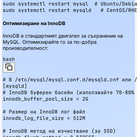
sudo systemctl restart mysql  # Ubuntu/Debia
sudo systemctl restart mysqld   # CentOS/RH
Оптимизиране на InnoDB
InnoDB е стандартният двигател за съхранение на
MySQL. Оптимизирайте го за по-добра
производителност:
bash
# В /etc/mysql/mysql.conf.d/mysqld.cnf или /
[mysqld]

# InnoDB буферен басейн (използвайте 70-80% 
innodb_buffer_pool_size = 2G

# Размер на InnoDB лог файл

innodb_log_file_size = 512M

# InnoDB метод на изчистване (за SSD)
