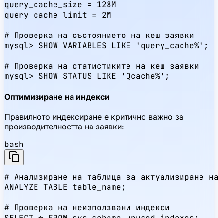
query_cache_size = 128M

query_cache_limit = 2M

# Проверка на състоянието на кеш заявки

mysql> SHOW VARIABLES LIKE 'query_cache%';

# Проверка на статистиките на кеш заявки

mysql> SHOW STATUS LIKE 'Qcache%';
Оптимизиране на индекси
Правилното индексиране е критично важно за
производителността на заявки:
bash
# Анализиране на таблица за актуализиране на
ANALYZE TABLE table_name;

# Проверка на неизползвани индекси

SELECT * FROM sys.schema_unused_indexes;
