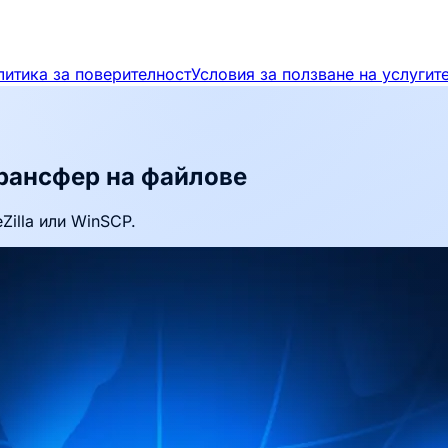
литика за поверителност
Условия за ползване на услугит
трансфер на файлове
Zilla или WinSCP.