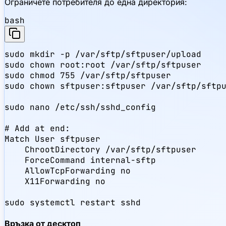
Ограничете потребителя до една директория:
bash
sudo mkdir -p /var/sftp/sftpuser/upload

sudo chown root:root /var/sftp/sftpuser

sudo chmod 755 /var/sftp/sftpuser

sudo chown sftpuser:sftpuser /var/sftp/sftpu
sudo nano /etc/ssh/sshd_config

# Add at end:

Match User sftpuser

    ChrootDirectory /var/sftp/sftpuser

    ForceCommand internal-sftp

    AllowTcpForwarding no

    X11Forwarding no

sudo systemctl restart sshd
Връзка от десктоп