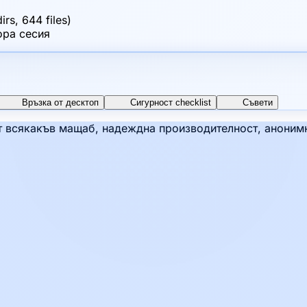
s, 644 files)
ора сесия
Връзка от десктоп
Сигурност checklist
Съвети
 всякакъв мащаб, надеждна производителност, анонимно