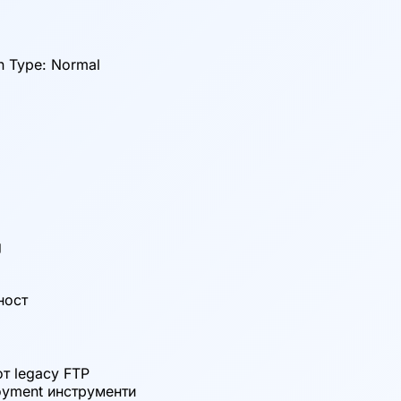
on Type: Normal
g
ност
от legacy FTP
oyment инструменти