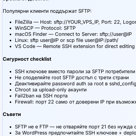
Популярни клиенти поддържат SFTP:
FileZilla — Host: sftp://YOUR_VPS_IP, Port: 22, Log
WinSCP — Protocol: SFTP
macOS Finder — Connect to Server: sftp://user@IP
Linux: sftp user@IP or scp file user@IP:/path/
VS Code — Remote SSH extension for direct editing
Сигурност checklist
SSH ключове вместо пароли за SFTP потребители
Не споделяйте root SFTP достъп с трети страни
Деактивирайте password auth за root в sshd_confi
Chroot за upload-only акаунти
Fail2ban на SSH порта
Firewall: порт 22 само от доверени IP при възмож
Съвети
SFTP не е FTP — не отваряйте порт 21 без нужда 
За WordPress предпочитайте SSH ключове + depl