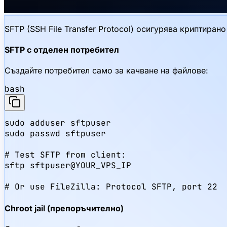
SFTP (SSH File Transfer Protocol) осигурява криптира
SFTP с отделен потребител
Създайте потребител само за качване на файлове:
bash
sudo adduser sftpuser

sudo passwd sftpuser

# Test SFTP from client:

sftp sftpuser@YOUR_VPS_IP

# Or use FileZilla: Protocol SFTP, port 22
Chroot jail (препоръчително)