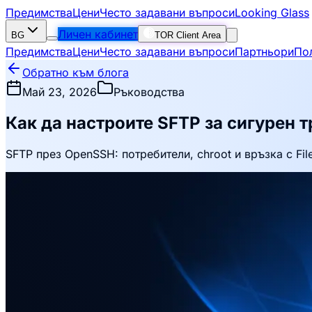
Предимства
Цени
Често задавани въпроси
Looking Glass
Личен кабинет
BG
TOR Client Area
Предимства
Цени
Често задавани въпроси
Партньори
По
Обратно към блога
Май 23, 2026
Ръководства
Как да настроите SFTP за сигурен 
SFTP през OpenSSH: потребители, chroot и връзка с File