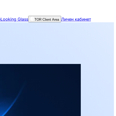
е
Looking Glass
Личен кабинет
TOR Client Area