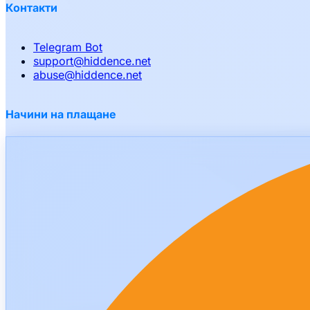
Контакти
Telegram Bot
support
@
hiddence.net
abuse
@
hiddence.net
Начини на плащане