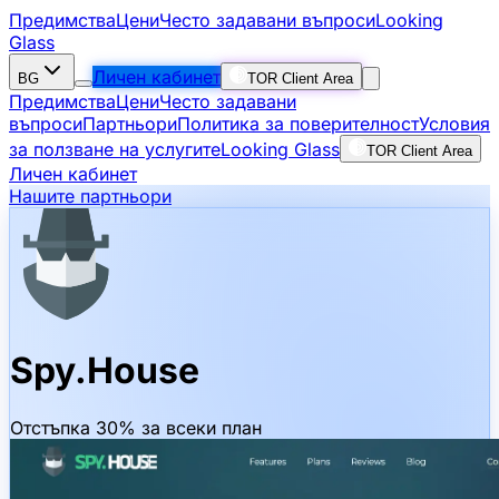
Предимства
Цени
Често задавани въпроси
Looking
Glass
Личен кабинет
BG
TOR Client Area
Предимства
Цени
Често задавани
въпроси
Партньори
Политика за поверителност
Условия
за ползване на услугите
Looking Glass
TOR Client Area
Личен кабинет
Нашите партньори
Spy.House
Отстъпка 30% за всеки план