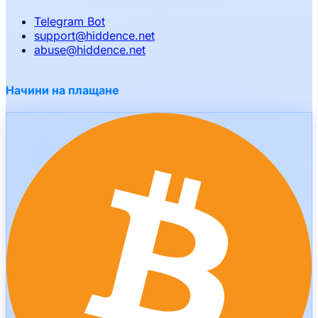
Telegram Bot
support
@
hiddence.net
abuse
@
hiddence.net
Начини на плащане