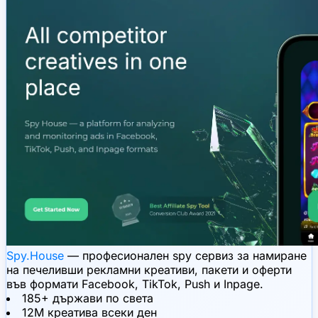
Spy.House
— професионален spy сервиз за намиране
на печеливши рекламни креативи, пакети и оферти
във формати Facebook, TikTok, Push и Inpage.
185+ държави по света
12M креатива всеки ден