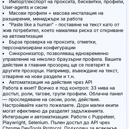
Импорт/експорт на проксита, бисквитки, профили,
User-agents и сесии
Масови профили + масова инсталация на
разширения, мениджъри за работа
"Paste like a human" - поставяне на текст като от
жив потребител, което намалява риска от откриване
на автоматизация
Бърза проверка на проксита, отметки,
персонализирани конфигурации
Синхронизатор, позволяващ едновременно
управление на няколко браузърни профила. Вашите
действия в главния прозорец ще се повтарят в
другите прозорци. Например, въвеждане на текст,
отваряне на нови раздели и т.н.
Автоматизация на действия чрез API
Работа в екип? Всичко е под контрол:
33 нива на
достъп, роли, тагове, групи профили. Облачна панел
— проследяване на сесии, роли, действия.
Настройвайте както пожелаете. Дори малки екипи
могат ефективно да разделят задълженията.
Интеграции и автоматизация:
Работи с Puppeteer,
Playwright, Selenium. Пълен достъп до API чрез
Chrome DevTools Protocol. Подходящ за всякакъв