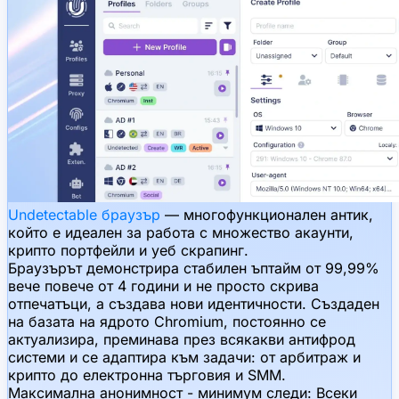
Undetectable браузър
— многофункционален антик,
който е идеален за работа с множество акаунти,
крипто портфейли и уеб скрапинг.
Браузърът демонстрира стабилен ъптайм от 99,99%
вече повече от 4 години и не просто скрива
отпечатъци, а създава нови идентичности. Създаден
на базата на ядрото Chromium, постоянно се
актуализира, преминава през всякакви антифрод
системи и се адаптира към задачи: от арбитраж и
крипто до електронна търговия и SMM.
Максимална анонимност - минимум следи:
Всеки