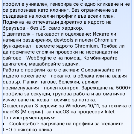
профил е уникален, генерира се с едно кликване и не
се разпознава като клонинг. Без ограничение за
създаване на локални профили във всеки план.
Подмяна на отпечатъци директно в ядрото на
браузъра - без JS, само хардкор.
2 двигателя - гъвкавост и оцеляване:
Искате ли
нативни разширения, devtools и пълен Chromium
функционал - вземете ядрото Chromium. Трябва ли
да преминете сложни проверки на нестандартни
сайтове - WebEngine е на помощ. Комбинирайте
двигатели, мащабирайте задачи.
Работа с профили като с активи:
Съхранявайте ги
където пожелаете - локално, в облака или на вашия
сървър. Папки, тагове, бележки, архиви,
преименувания - пълен контрол. Зареждане на 5000+
профила за секунди, групова работа и автоматично
изчистване на кеша - всичко за потока.
Съществуват 3 версии: за Windows 10/11, за техника с
macOS (M серия), за macOS на процесори Intel.
Топ инструментариум:
Cookies-бот: загряване на профили за желаните
ГЕО с няколко клика