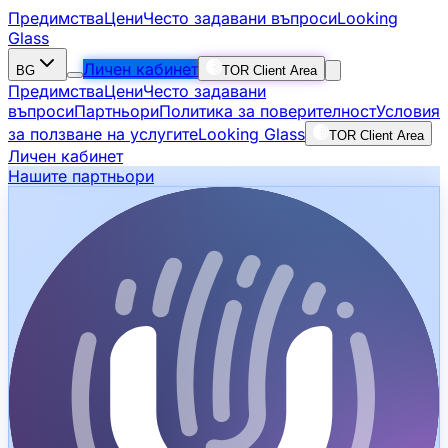
Предимства
Цени
Често задавани въпроси
Looking
Glass
Личен кабинет
BG
TOR Client Area
Предимства
Цени
Често задавани
въпроси
Партньори
Политика за поверителност
Условия
за ползване на услугите
Looking Glass
TOR Client Area
Личен кабинет
Нашите партньори