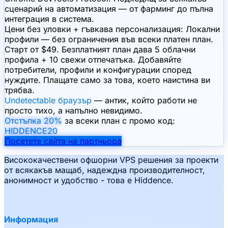
сценарий на автоматизация — от фарминг до пълна
интеграция в система.
Цени без уловки + гъвкава персонализация: Локални
профили — без ограничения във всеки платен план.
Старт от $49. Безплатният план дава 5 облачни
профила + 10 свежи отпечатъка. Добавяйте
потребители, профили и конфигурации според
нуждите. Плащате само за това, което наистина ви
трябва.
Undetectable браузър
— антик, който работи не
просто тихо, а напълно невидимо.
Отстъпка 20%
за всеки план с промо код:
HIDDENCE20
Посетете сайта на партньора
Висококачествени офшорни VPS решения за проекти
от всякакъв мащаб, надеждна производителност,
анонимност и удобство - това е Hiddence.
Информация