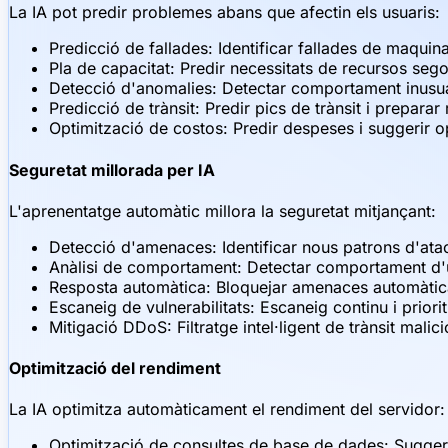
La IA pot predir problemes abans que afectin els usuaris:
Predicció de fallades: Identificar fallades de maquin
Pla de capacitat: Predir necessitats de recursos se
Detecció d'anomalies: Detectar comportament inusu
Predicció de trànsit: Predir pics de trànsit i prepar
Optimització de costos: Predir despeses i suggerir op
Seguretat millorada per IA
L'aprenentatge automàtic millora la seguretat mitjançant:
Detecció d'amenaces: Identificar nous patrons d'atac
Anàlisi de comportament: Detectar comportament d'
Resposta automàtica: Bloquejar amenaces automàti
Escaneig de vulnerabilitats: Escaneig continu i prior
Mitigació DDoS: Filtratge intel·ligent de trànsit malici
Optimització del rendiment
La IA optimitza automàticament el rendiment del servidor:
Optimització de consultes de base de dades: Suggeri