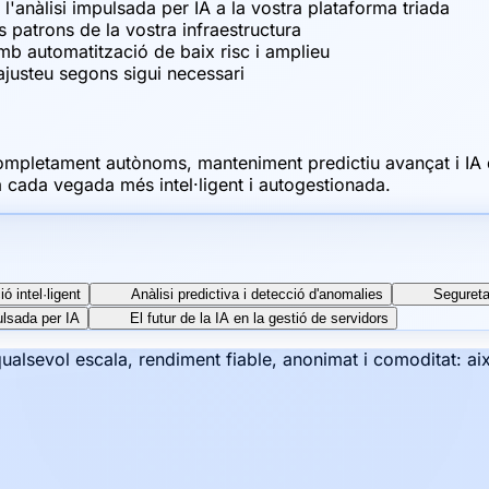
l'anàlisi impulsada per IA a la vostra plataforma triada
 patrons de la vostra infraestructura
b automatització de baix risc i amplieu
 ajusteu segons sigui necessari
mpletament autònoms, manteniment predictiu avançat i IA q
 cada vegada més intel·ligent i autogestionada.
ó intel·ligent
Anàlisi predictiva i detecció d'anomalies
Segureta
lsada per IA
El futur de la IA en la gestió de servidors
qualsevol escala, rendiment fiable, anonimat i comoditat: a