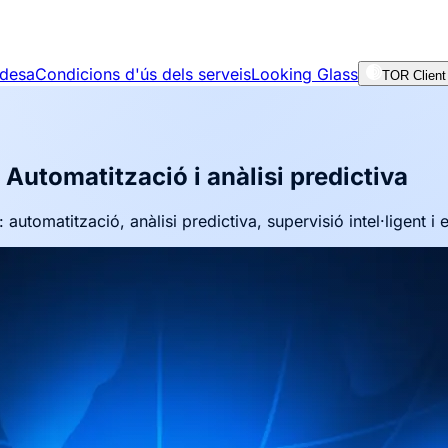
adesa
Condicions d'ús dels serveis
Looking Glass
TOR Client
 Automatització i anàlisi predictiva
tomatització, anàlisi predictiva, supervisió intel·ligent i e