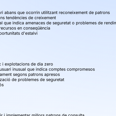
ari abans que ocorrin utilitzant reconeixement de patrons
gons tendències de creixement
al que indica amenaces de seguretat o problemes de rendi
ar recursos en conseqüència
ortunitats d'estalvi
 i explotacions de dia zero
usuari inusual que indica comptes compromesos
cament segons patrons apresos
ització de problemes de seguretat
ós
r i implementar millors patrons de consulta