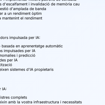
ts d'escalfament i invalidació de memòria cau
 gestió d'amplada de banda
per a un rendiment òptim
a mantenint el rendiment
idors impulsada per IA:
 basada en aprenentatge automàtic
s impulsades per IA
nomalies i predicció
des per IA
tització
ixen sistemes d'IA propietaris
 IA:
istres complets
xin amb la vostra infraestructura i necessitats