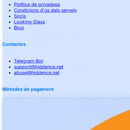
Política de privadesa
Condicions d'ús dels serveis
Socis
Looking Glass
Blog
Contactes
Telegram Bot
support
@
hiddence.net
abuse
@
hiddence.net
Mètodes de pagament