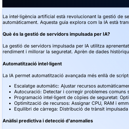
La intel·ligència artificial està revolucionant la gestió de
automàticament. Aquesta guia explora com la IA està trans
Què és la gestió de servidors impulsada per IA?
La gestió de servidors impulsada per IA utilitza aprenentatg
rendiment i millorar la seguretat. Aprèn de dades històriq
Automatització intel·ligent
La IA permet automatització avançada més enllà de script
Escalatge automàtic: Ajustar recursos automàticam
Autocuració: Detectar i corregir problemes comuns 
Programació intel·ligent de còpies de seguretat: Op
Optimització de recursos: Assignar CPU, RAM i em
Equilibri de càrrega: Distribució de trànsit impulsada
Anàlisi predictiva i detecció d'anomalies