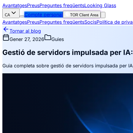
Avantatges
Preus
Preguntes freqüents
Looking Glass
Compte personal
CA
TOR Client Area
Avantatges
Preus
Preguntes freqüents
Socis
Política de priv
Tornar al blog
Gener 27, 2026
Guies
Gestió de servidors impulsada per IA:
Guia completa sobre gestió de servidors impulsada per IA: au