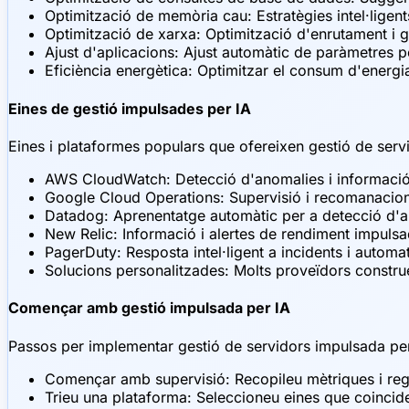
Optimització de memòria cau: Estratègies intel·ligen
Optimització de xarxa: Optimització d'enrutament i
Ajust d'aplicacions: Ajust automàtic de paràmetres 
Eficiència energètica: Optimitzar el consum d'energi
Eines de gestió impulsades per IA
Eines i plataformes populars que ofereixen gestió de serv
AWS CloudWatch: Detecció d'anomalies i informació
Google Cloud Operations: Supervisió i recomanacion
Datadog: Aprenentatge automàtic per a detecció d'a
New Relic: Informació i alertes de rendiment impulsa
PagerDuty: Resposta intel·ligent a incidents i automa
Solucions personalitzades: Molts proveïdors construe
Començar amb gestió impulsada per IA
Passos per implementar gestió de servidors impulsada per
Començar amb supervisió: Recopileu mètriques i reg
Trieu una plataforma: Seleccioneu eines que coincidei