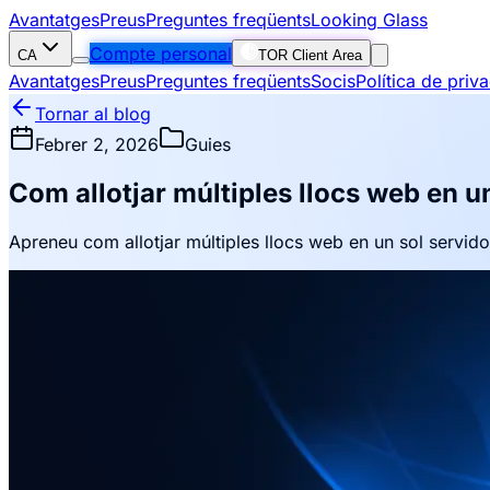
Avantatges
Preus
Preguntes freqüents
Looking Glass
Compte personal
CA
TOR Client Area
Avantatges
Preus
Preguntes freqüents
Socis
Política de priv
Tornar al blog
Febrer 2, 2026
Guies
Com allotjar múltiples llocs web en 
Apreneu com allotjar múltiples llocs web en un sol servidor