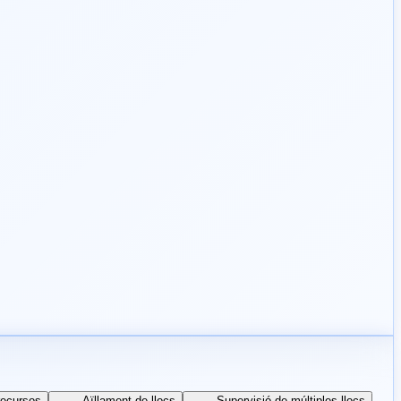
recursos
Aïllament de llocs
Supervisió de múltiples llocs