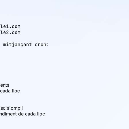


le1.com

le2.com

 mitjançant cron:

rents
cada lloc
isc s'ompli
endiment de cada lloc