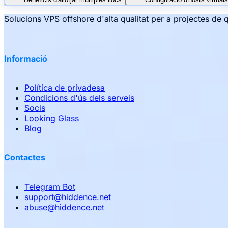
Solucions VPS offshore d'alta qualitat per a projectes de 
Informació
Política de privadesa
Condicions d'ús dels serveis
Socis
Looking Glass
Blog
Contactes
Telegram Bot
support
@
hiddence.net
abuse
@
hiddence.net