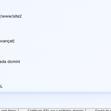
ar/www/site2
avançat)
cada domini
SL
ls amb Nginx
Certificats SSL per a múltiples dominis
Gestió de 