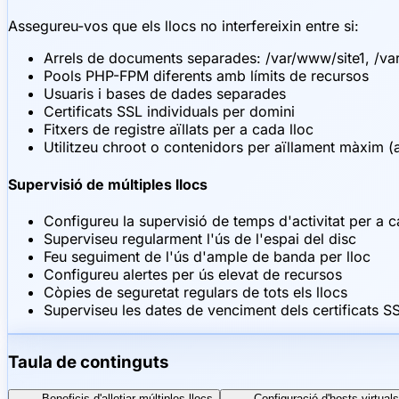
Assegureu-vos que els llocs no interfereixin entre si:
Arrels de documents separades: /var/www/site1, /v
Pools PHP-FPM diferents amb límits de recursos
Usuaris i bases de dades separades
Certificats SSL individuals per domini
Fitxers de registre aïllats per a cada lloc
Utilitzeu chroot o contenidors per aïllament màxim (
Supervisió de múltiples llocs
Configureu la supervisió de temps d'activitat per a 
Superviseu regularment l'ús de l'espai del disc
Feu seguiment de l'ús d'ample de banda per lloc
Configureu alertes per ús elevat de recursos
Còpies de seguretat regulars de tots els llocs
Superviseu les dates de venciment dels certificats S
Taula de continguts
Beneficis d'allotjar múltiples llocs
Configuració d'hosts virtua