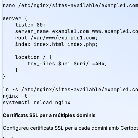
nano /etc/nginx/sites-available/example1.com
server {

    listen 80;

    server_name example1.com www.example1.co
    root /var/www/example1.com;

    index index.html index.php;

    location / {

        try_files $uri $uri/ =404;

    }

}

ln -s /etc/nginx/sites-available/example1.co
nginx -t

systemctl reload nginx
Certificats SSL per a múltiples dominis
Configureu certificats SSL per a cada domini amb Certbot