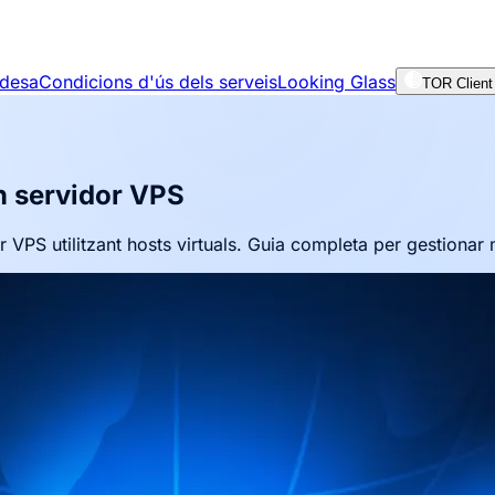
adesa
Condicions d'ús dels serveis
Looking Glass
TOR Client
un servidor VPS
 VPS utilitzant hosts virtuals. Guia completa per gestionar 