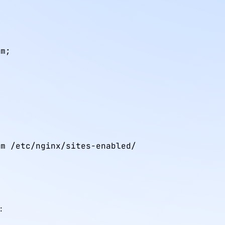


m;

m /etc/nginx/sites-enabled/

: