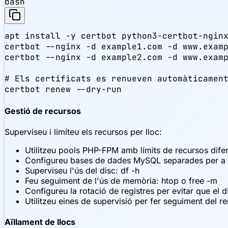
bash
apt install -y certbot python3-certbot-nginx
certbot --nginx -d example1.com -d www.examp
certbot --nginx -d example2.com -d www.examp
# Els certificats es renueven automàticament
certbot renew --dry-run
Gestió de recursos
Superviseu i limiteu els recursos per lloc:
Utilitzeu pools PHP-FPM amb límits de recursos dife
Configureu bases de dades MySQL separades per a 
Superviseu l'ús del disc: df -h
Feu seguiment de l'ús de memòria: htop o free -m
Configureu la rotació de registres per evitar que el d
Utilitzeu eines de supervisió per fer seguiment del r
Aïllament de llocs