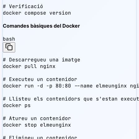
# Verificació

docker compose version
Comandes bàsiques del Docker
bash
# Descarregueu una imatge

docker pull nginx

# Executeu un contenidor

docker run -d -p 80:80 --name elmeunginx ngi
# Llisteu els contenidors que s'estan execut
docker ps

# Atureu un contenidor

docker stop elmeunginx

# Elimineu un contenidor
