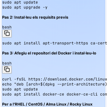
sudo apt update

sudo apt upgrade -y
Pas 2: Instal·leu els requisits previs
bash
sudo apt install apt-transport-https ca-cer
Pas 3: Afegiu el repositori del Docker i instal·leu-lo
bash
curl -fsSL https://download.docker.com/linux
echo "deb [arch=$(dpkg --print-architecture)
sudo apt update

sudo apt install docker-ce docker-ce-cli co
Per a l'RHEL / CentOS / Alma Linux / Rocky Linux