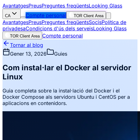
Avantatges
Preus
Preguntes freqüents
Looking Glass
Compte personal
CA
TOR Client Area
Avantatges
Preus
Preguntes freqüents
Socis
Política de
privadesa
Condicions d'ús dels serveis
Looking Glass
Compte personal
TOR Client Area
Tornar al blog
Gener 13, 2026
Guies
Com instal·lar el Docker al servidor
Linux
Guia completa sobre la instal·lació del Docker i el
Docker Compose als servidors Ubuntu i CentOS per a
aplicacions en contenidors.