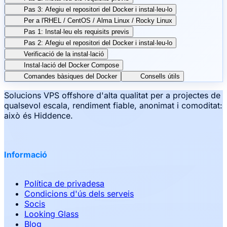
Pas 3: Afegiu el repositori del Docker i instal·leu-lo
Per a l'RHEL / CentOS / Alma Linux / Rocky Linux
Pas 1: Instal·leu els requisits previs
Pas 2: Afegiu el repositori del Docker i instal·leu-lo
Verificació de la instal·lació
Instal·lació del Docker Compose
Comandes bàsiques del Docker
Consells útils
Solucions VPS offshore d'alta qualitat per a projectes de
qualsevol escala, rendiment fiable, anonimat i comoditat:
això és Hiddence.
Informació
Política de privadesa
Condicions d'ús dels serveis
Socis
Looking Glass
Blog