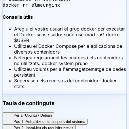
docker rm elmeunginx
Consells útils
Afegiu el vostre usuari al grup docker per executar
el Docker sense sudo: sudo usermod -aG docker
$USER
Utilitzeu el Docker Compose per a aplicacions de
diversos contenidors
Netegeu regularment les imatges i els contenidors
no utilitzats: docker system prune
Utilitzeu volums per a l'emmagatzematge de dades
persistent
Superviseu els recursos del contenidor: docker
stats
Taula de continguts
Per a l'Ubuntu / Debian
Pas 1: Actualitzeu els paquets del sistema
Pas 2: Instal·leu els requisits previs