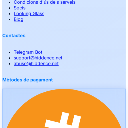
Condicions d'ús dels serveis
Socis
Looking Glass
Blog
Contactes
Telegram Bot
support
@
hiddence.net
abuse
@
hiddence.net
Mètodes de pagament