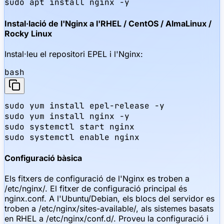
sudo apt install nginx -y
Instal·lació de l'Nginx a l'RHEL / CentOS / AlmaLinux /
Rocky Linux
Instal·leu el repositori EPEL i l'Nginx:
bash
sudo yum install epel-release -y

sudo yum install nginx -y

sudo systemctl start nginx

sudo systemctl enable nginx
Configuració bàsica
Els fitxers de configuració de l'Nginx es troben a
/etc/nginx/. El fitxer de configuració principal és
nginx.conf. A l'Ubuntu/Debian, els blocs del servidor es
troben a /etc/nginx/sites-available/, als sistemes basats
en RHEL a /etc/nginx/conf.d/. Proveu la configuració i