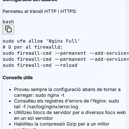
Permeteu el trànsit HTTP i HTTPS:
bash
sudo ufw allow 'Nginx Full'

# O per al firewalld:

sudo firewall-cmd --permanent --add-service=
sudo firewall-cmd --permanent --add-service=
sudo firewall-cmd --reload
Consells útils
Proveu sempre la configuració abans de tornar a
carregar: sudo nginx -t
Consulteu els registres d'errors de l'Nginx: sudo
tail -f /var/log/nginx/error.log
Utilitzeu blocs de servidor per a diversos llocs web
en un sol servidor
Habiliteu la compressió Gzip per a un millor