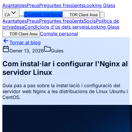
Avantatges
Preus
Preguntes freqüents
Looking Glass
Compte personal
CA
TOR Client Area
Avantatges
Preus
Preguntes freqüents
Socis
Política de
privadesa
Condicions d'ús dels serveis
Looking Glass
Compte personal
TOR Client Area
Tornar al blog
Gener 13, 2026
Guies
Com instal·lar i configurar l'Nginx al
servidor Linux
Guia pas a pas sobre la instal·lació i configuració del
servidor web Nginx a les distribucions de Linux Ubuntu i
CentOS.