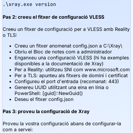
.\xray.exe version
Pas 2: creeu el fitxer de configuració VLESS
Creeu un fitxer de configuració per a VLESS amb Reality
o TLS:
Creeu un fitxer anomenat config.json a C:\Xray\
Obriu el Bloc de notes com a administrador
Enganxeu una configuració VLESS (hi ha exemples
disponibles a la documentació de Xray)
Per a Reality: utilitzeu SNI com www.microsoft.com
Per a TLS: apunteu als fitxers de domini i certificat
Configureu el port d'entrada (recomanat: 443)
Genereu UUID utilitzant una eina en línia o
PowerShell: [guid]::NewGuid()
Deseu el fitxer config.json
Pas 3: proveu la configuració de Xray
Proveu la vostra configuració abans de configurar-la
com a servei: