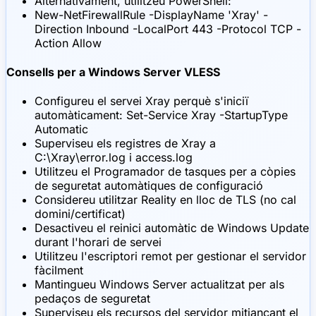
Alternativament, utilitzeu PowerShell:
New-NetFirewallRule -DisplayName 'Xray' -
Direction Inbound -LocalPort 443 -Protocol TCP -
Action Allow
Consells per a Windows Server VLESS
Configureu el servei Xray perquè s'iniciï
automàticament: Set-Service Xray -StartupType
Automatic
Superviseu els registres de Xray a
C:\Xray\error.log i access.log
Utilitzeu el Programador de tasques per a còpies
de seguretat automàtiques de configuració
Considereu utilitzar Reality en lloc de TLS (no cal
domini/certificat)
Desactiveu el reinici automàtic de Windows Update
durant l'horari de servei
Utilitzeu l'escriptori remot per gestionar el servidor
fàcilment
Mantingueu Windows Server actualitzat per als
pedaços de seguretat
Superviseu els recursos del servidor mitjançant el