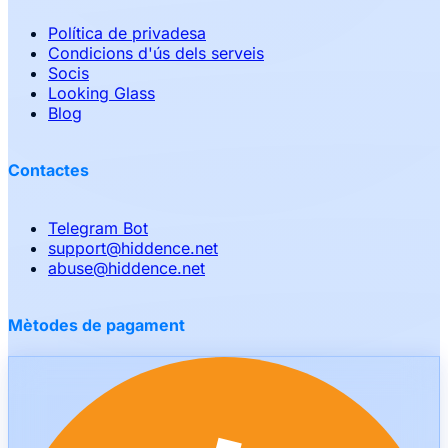
Política de privadesa
Condicions d'ús dels serveis
Socis
Looking Glass
Blog
Contactes
Telegram Bot
support
@
hiddence.net
abuse
@
hiddence.net
Mètodes de pagament