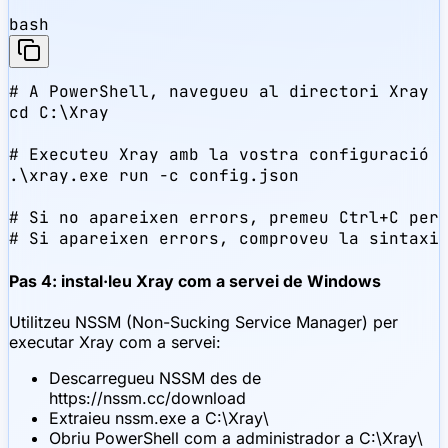
bash
# A PowerShell, navegueu al directori Xray

cd C:\Xray

# Executeu Xray amb la vostra configuració

.\xray.exe run -c config.json

# Si no apareixen errors, premeu Ctrl+C per 
# Si apareixen errors, comproveu la sintaxi
Pas 4: instal·leu Xray com a servei de Windows
Utilitzeu NSSM (Non-Sucking Service Manager) per
executar Xray com a servei:
Descarregueu NSSM des de
https://nssm.cc/download
Extraieu nssm.exe a C:\Xray\
Obriu PowerShell com a administrador a C:\Xray\