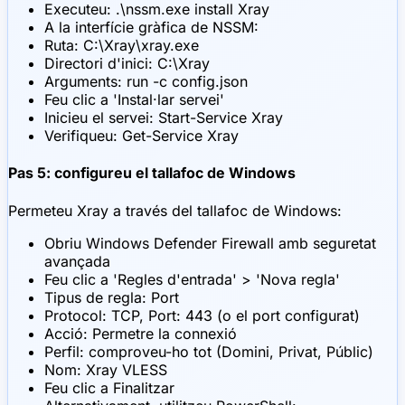
Executeu: .\nssm.exe install Xray
A la interfície gràfica de NSSM:
Ruta: C:\Xray\xray.exe
Directori d'inici: C:\Xray
Arguments: run -c config.json
Feu clic a 'Instal·lar servei'
Inicieu el servei: Start-Service Xray
Verifiqueu: Get-Service Xray
Pas 5: configureu el tallafoc de Windows
Permeteu Xray a través del tallafoc de Windows:
Obriu Windows Defender Firewall amb seguretat
avançada
Feu clic a 'Regles d'entrada' > 'Nova regla'
Tipus de regla: Port
Protocol: TCP, Port: 443 (o el port configurat)
Acció: Permetre la connexió
Perfil: comproveu-ho tot (Domini, Privat, Públic)
Nom: Xray VLESS
Feu clic a Finalitzar