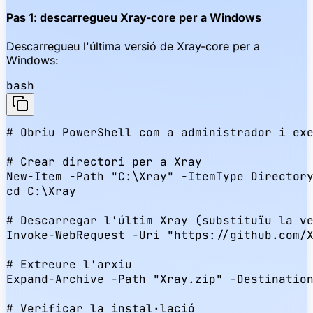
Pas 1: descarregueu Xray-core per a Windows
Descarregueu l'última versió de Xray-core per a
Windows:
bash
# Obriu PowerShell com a administrador i exe
# Crear directori per a Xray

New-Item -Path "C:\Xray" -ItemType Directory
cd C:\Xray

# Descarregar l'últim Xray (substituïu la ve
Invoke-WebRequest -Uri "https://github.com/X
# Extreure l'arxiu

Expand-Archive -Path "Xray.zip" -Destination
# Verificar la instal·lació
