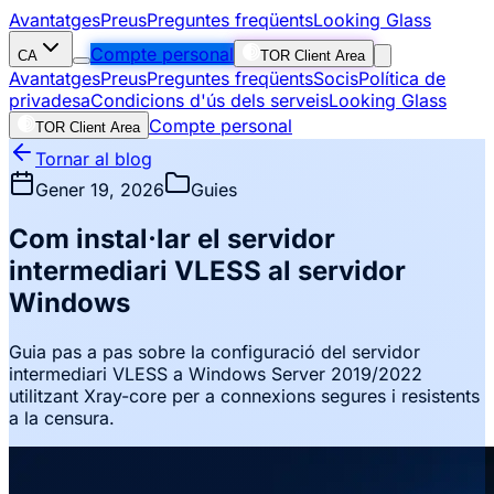
Avantatges
Preus
Preguntes freqüents
Looking Glass
Compte personal
CA
TOR Client Area
Avantatges
Preus
Preguntes freqüents
Socis
Política de
privadesa
Condicions d'ús dels serveis
Looking Glass
Compte personal
TOR Client Area
Tornar al blog
Gener 19, 2026
Guies
Com instal·lar el servidor
intermediari VLESS al servidor
Windows
Guia pas a pas sobre la configuració del servidor
intermediari VLESS a Windows Server 2019/2022
utilitzant Xray-core per a connexions segures i resistents
a la censura.