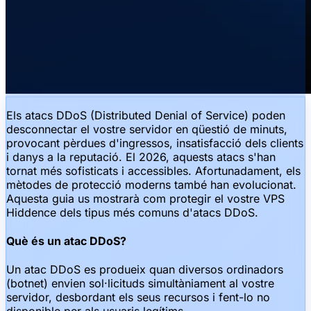
Els atacs DDoS (Distributed Denial of Service) poden
desconnectar el vostre servidor en qüestió de minuts,
provocant pèrdues d'ingressos, insatisfacció dels clients
i danys a la reputació. El 2026, aquests atacs s'han
tornat més sofisticats i accessibles. Afortunadament, els
mètodes de protecció moderns també han evolucionat.
Aquesta guia us mostrarà com protegir el vostre VPS
Hiddence dels tipus més comuns d'atacs DDoS.
Què és un atac DDoS?
Un atac DDoS es produeix quan diversos ordinadors
(botnet) envien sol·licituds simultàniament al vostre
servidor, desbordant els seus recursos i fent-lo no