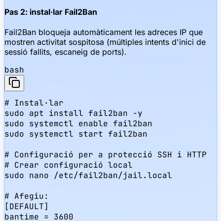
Pas 2: instal·lar Fail2Ban
Fail2Ban bloqueja automàticament les adreces IP que
mostren activitat sospitosa (múltiples intents d'inici de
sessió fallits, escaneig de ports).
bash
# Instal·lar

sudo apt install fail2ban -y

sudo systemctl enable fail2ban

sudo systemctl start fail2ban

# Configuració per a protecció SSH i HTTP

# Crear configuració local

sudo nano /etc/fail2ban/jail.local

# Afegiu:

[DEFAULT]

bantime = 3600
