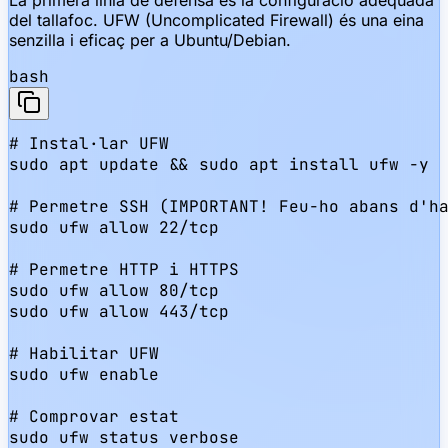
del tallafoc. UFW (Uncomplicated Firewall) és una eina
senzilla i eficaç per a Ubuntu/Debian.
bash
# Instal·lar UFW

sudo apt update && sudo apt install ufw -y

# Permetre SSH (IMPORTANT! Feu-ho abans d'ha
sudo ufw allow 22/tcp

# Permetre HTTP i HTTPS

sudo ufw allow 80/tcp

sudo ufw allow 443/tcp

# Habilitar UFW

sudo ufw enable

# Comprovar estat

sudo ufw status verbose
