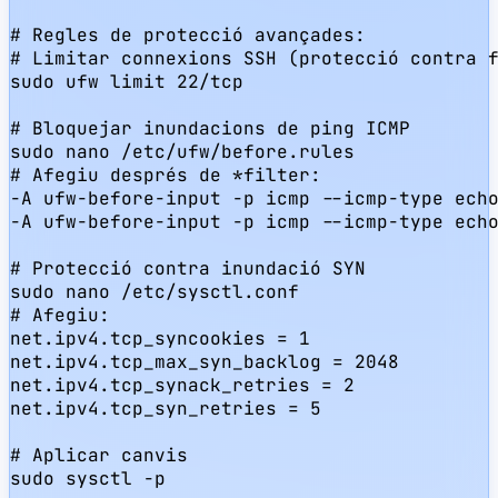
# Regles de protecció avançades:

# Limitar connexions SSH (protecció contra f
sudo ufw limit 22/tcp

# Bloquejar inundacions de ping ICMP

sudo nano /etc/ufw/before.rules

# Afegiu després de *filter:

-A ufw-before-input -p icmp --icmp-type echo
-A ufw-before-input -p icmp --icmp-type echo
# Protecció contra inundació SYN

sudo nano /etc/sysctl.conf

# Afegiu:

net.ipv4.tcp_syncookies = 1

net.ipv4.tcp_max_syn_backlog = 2048

net.ipv4.tcp_synack_retries = 2

net.ipv4.tcp_syn_retries = 5

# Aplicar canvis

sudo sysctl -p