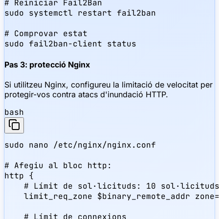
# Reiniciar Fail2Ban

sudo systemctl restart fail2ban

# Comprovar estat

sudo fail2ban-client status
Pas 3: protecció Nginx
Si utilitzeu Nginx, configureu la limitació de velocitat per
protegir-vos contra atacs d'inundació HTTP.
bash
sudo nano /etc/nginx/nginx.conf

# Afegiu al bloc http:

http {

    # Límit de sol·licituds: 10 sol·licituds
    limit_req_zone $binary_remote_addr zone=
    # Límit de connexions
