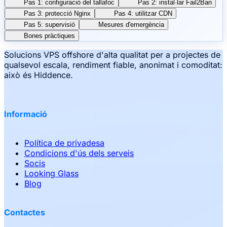
Pas 1: configuració del tallafoc
Pas 2: instal·lar Fail2Ban
Pas 3: protecció Nginx
Pas 4: utilitzar CDN
Pas 5: supervisió
Mesures d'emergència
Bones pràctiques
Solucions VPS offshore d'alta qualitat per a projectes de
qualsevol escala, rendiment fiable, anonimat i comoditat:
això és Hiddence.
Informació
Política de privadesa
Condicions d'ús dels serveis
Socis
Looking Glass
Blog
Contactes