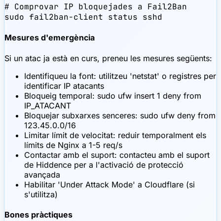
# Comprovar IP bloquejades a Fail2Ban

sudo fail2ban-client status sshd
Mesures d'emergència
Si un atac ja està en curs, preneu les mesures següents:
Identifiqueu la font: utilitzeu 'netstat' o registres per
identificar IP atacants
Bloqueig temporal: sudo ufw insert 1 deny from
IP_ATACANT
Bloquejar subxarxes senceres: sudo ufw deny from
123.45.0.0/16
Limitar límit de velocitat: reduir temporalment els
límits de Nginx a 1-5 req/s
Contactar amb el suport: contacteu amb el suport
de Hiddence per a l'activació de protecció
avançada
Habilitar 'Under Attack Mode' a Cloudflare (si
s'utilitza)
Bones pràctiques