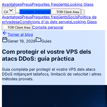
Avantatges
Preus
Preguntes freqüents
Looking Glass
Compte personal
CA
TOR Client Area
Avantatges
Preus
Preguntes freqüents
Socis
Política de
privadesa
Condicions d'ús dels serveis
Looking Glass
Compte personal
TOR Client Area
Tornar al blog
Gener 19, 2026
Guies
Com protegir el vostre VPS dels
atacs DDoS: guia pràctica
Guia completa per protegir el vostre VPS dels atacs
DDoS mitjançant tallafocs, limitació de velocitat i altres
mètodes provats.