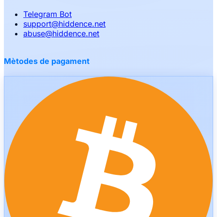
Telegram Bot
support
@
hiddence.net
abuse
@
hiddence.net
Mètodes de pagament