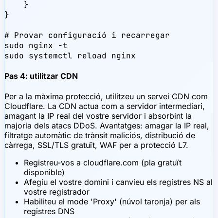
    }

}

# Provar configuració i recarregar

sudo nginx -t

sudo systemctl reload nginx
Pas 4: utilitzar CDN
Per a la màxima protecció, utilitzeu un servei CDN com
Cloudflare. La CDN actua com a servidor intermediari,
amagant la IP real del vostre servidor i absorbint la
majoria dels atacs DDoS. Avantatges: amagar la IP real,
filtratge automàtic de trànsit maliciós, distribució de
càrrega, SSL/TLS gratuït, WAF per a protecció L7.
Registreu-vos a cloudflare.com (pla gratuït
disponible)
Afegiu el vostre domini i canvieu els registres NS al
vostre registrador
Habiliteu el mode 'Proxy' (núvol taronja) per als
registres DNS