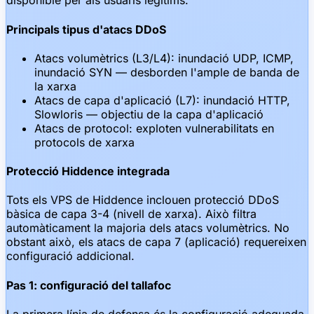
disponible per als usuaris legítims.
Principals tipus d'atacs DDoS
Atacs volumètrics (L3/L4): inundació UDP, ICMP,
inundació SYN — desborden l'ample de banda de
la xarxa
Atacs de capa d'aplicació (L7): inundació HTTP,
Slowloris — objectiu de la capa d'aplicació
Atacs de protocol: exploten vulnerabilitats en
protocols de xarxa
Protecció Hiddence integrada
Tots els VPS de Hiddence inclouen protecció DDoS
bàsica de capa 3-4 (nivell de xarxa). Això filtra
automàticament la majoria dels atacs volumètrics. No
obstant això, els atacs de capa 7 (aplicació) requereixen
configuració addicional.
Pas 1: configuració del tallafoc
La primera línia de defensa és la configuració adequada