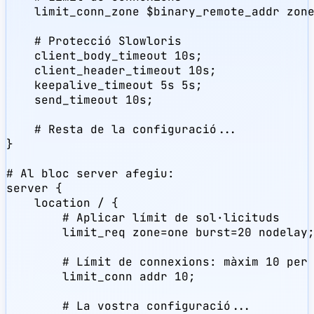
    limit_conn_zone $binary_remote_addr zone
    # Protecció Slowloris

    client_body_timeout 10s;

    client_header_timeout 10s;

    keepalive_timeout 5s 5s;

    send_timeout 10s;

    # Resta de la configuració...

}

# Al bloc server afegiu:

server {

    location / {

        # Aplicar límit de sol·licituds

        limit_req zone=one burst=20 nodelay;
        # Límit de connexions: màxim 10 per 
        limit_conn addr 10;

        # La vostra configuració...
