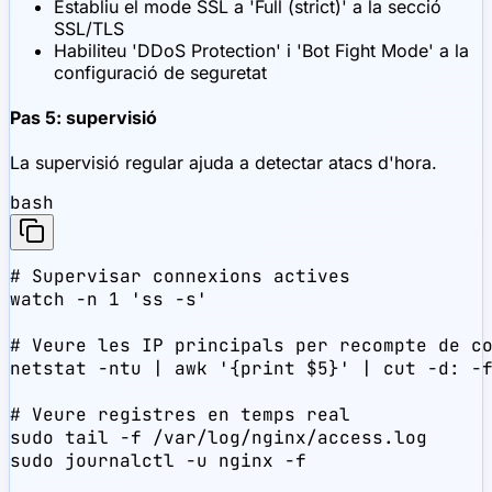
Establiu el mode SSL a 'Full (strict)' a la secció
SSL/TLS
Habiliteu 'DDoS Protection' i 'Bot Fight Mode' a la
configuració de seguretat
Pas 5: supervisió
La supervisió regular ajuda a detectar atacs d'hora.
bash
# Supervisar connexions actives

watch -n 1 'ss -s'

# Veure les IP principals per recompte de co
netstat -ntu | awk '{print $5}' | cut -d: -f
# Veure registres en temps real

sudo tail -f /var/log/nginx/access.log

sudo journalctl -u nginx -f
