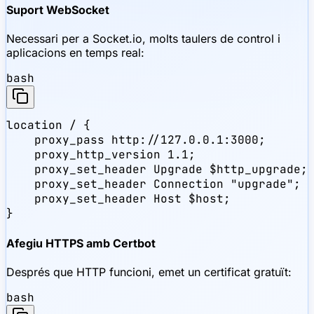
Suport WebSocket
Necessari per a Socket.io, molts taulers de control i
aplicacions en temps real:
bash
location / {

    proxy_pass http://127.0.0.1:3000;

    proxy_http_version 1.1;

    proxy_set_header Upgrade $http_upgrade;

    proxy_set_header Connection "upgrade";

    proxy_set_header Host $host;

}
Afegiu HTTPS amb Certbot
Després que HTTP funcioni, emet un certificat gratuït:
bash