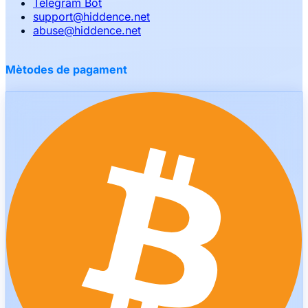
Telegram Bot
support
@
hiddence.net
abuse
@
hiddence.net
Mètodes de pagament