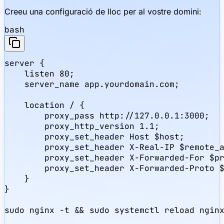
Creeu una configuració de lloc per al vostre domini:
bash
server {

    listen 80;

    server_name app.yourdomain.com;

    location / {

        proxy_pass http://127.0.0.1:3000;

        proxy_http_version 1.1;

        proxy_set_header Host $host;

        proxy_set_header X-Real-IP $remote_a
        proxy_set_header X-Forwarded-For $pr
        proxy_set_header X-Forwarded-Proto $
    }

}

sudo nginx -t && sudo systemctl reload ngin