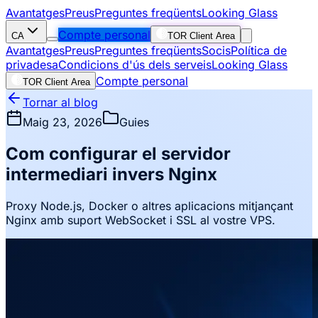
Avantatges
Preus
Preguntes freqüents
Looking Glass
Compte personal
CA
TOR Client Area
Avantatges
Preus
Preguntes freqüents
Socis
Política de
privadesa
Condicions d'ús dels serveis
Looking Glass
Compte personal
TOR Client Area
Tornar al blog
Maig 23, 2026
Guies
Com configurar el servidor
intermediari invers Nginx
Proxy Node.js, Docker o altres aplicacions mitjançant
Nginx amb suport WebSocket i SSL al vostre VPS.