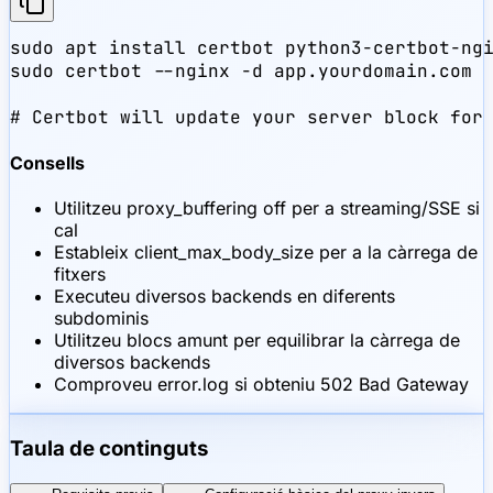
sudo apt install certbot python3-certbot-ngi
sudo certbot --nginx -d app.yourdomain.com

# Certbot will update your server block for
Consells
Utilitzeu proxy_buffering off per a streaming/SSE si
cal
Estableix client_max_body_size per a la càrrega de
fitxers
Executeu diversos backends en diferents
subdominis
Utilitzeu blocs amunt per equilibrar la càrrega de
diversos backends
Comproveu error.log si obteniu 502 Bad Gateway
Taula de continguts