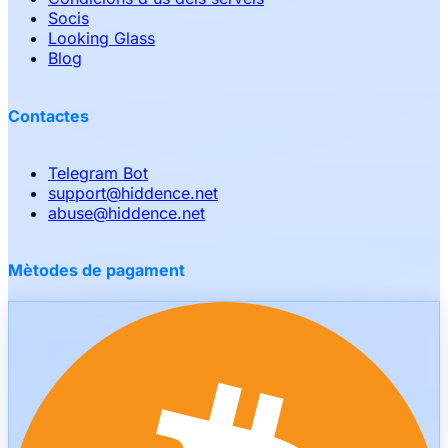
Socis
Looking Glass
Blog
Contactes
Telegram Bot
support
@
hiddence.net
abuse
@
hiddence.net
Mètodes de pagament