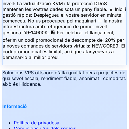
nivell: La virtualització KVM i la protecció DDoS
mantenen les vostres dades sota un pany fiable. 🔼 Inici i
gestió ràpids: Desplegueu el vostre servidor en minuts i
comenceu. No us preocupeu pel maquinari — la nostra
infraestructura amb refrigeració de primer nivell
gestiona l'i9-14900K. 🛍 Per celebrar el llançament,
oferim un codi promocional de descompte del 20% per
a noves comandes de servidors virtuals: NEWCORE9. El
codi promocional és limitat, així que afanyeu-vos a
demanar-lo al millor preu!
Solucions VPS offshore d'alta qualitat per a projectes de
qualsevol escala, rendiment fiable, anonimat i comoditat:
això és Hiddence.
Informació
Política de privadesa
Condicions d'ús dels serveis