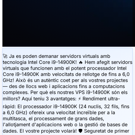
🚀 Ja es poden demanar servidors virtuals amb
tecnologia Intel Core i9-14900K! 🔥 Hem afegit servidors
virtuals que funcionen amb el potent processador Intel
Core i9-14900K amb velocitats de rellotge de fins a 6,0
GHz! Això és un autèntic coet per als vostres projectes
— des de llocs web i aplicacions fins a computacions
complexes. Per què els nostres VPS i9-14900K són els
millors? Aquí teniu 3 avantatges: ⚡️ Rendiment ultra-
ràpid: El processador i9-14900K (24 nuclis, 32 fils, fins
a 6,0 GHz) ofereix una velocitat increïble per a la
multitasca, el processament de grans dades,
l'allotjament d'aplicacions web o la gestió de bases de
dades. El vostre projecte volarà! 🛡 Seguretat de primer