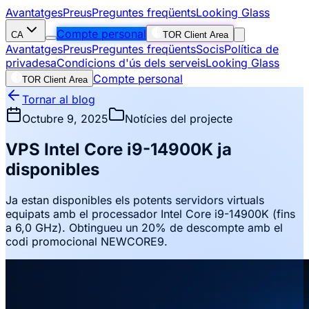
Avantatges
Preus
Preguntes freqüents
Looking Glass
Compte personal
CA
TOR Client Area
Avantatges
Preus
Preguntes freqüents
Socis
Política de
privadesa
Condicions d'ús dels serveis
Looking Glass
Compte personal
TOR Client Area
Tornar al blog
Octubre 9, 2025
Notícies del projecte
VPS Intel Core i9-14900K ja
disponibles
Ja estan disponibles els potents servidors virtuals
equipats amb el processador Intel Core i9-14900K (fins
a 6,0 GHz). Obtingueu un 20% de descompte amb el
codi promocional NEWCORE9.