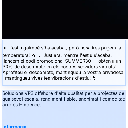
☀️ L'estiu gairebé s'ha acabat, però nosaltres pugem la
temperatura! 🔥 🚀 Just ara, mentre l'estiu s'acaba,
llancem el codi promocional SUMMER30 — obteniu un
30% de descompte en els nostres servidors virtuals!
Aprofiteu el descompte, mantingueu la vostra privadesa
i mantingueu vives les vibracions d'estiu! 🌴
Solucions VPS offshore d'alta qualitat per a projectes de
qualsevol escala, rendiment fiable, anonimat i comoditat:
això és Hiddence.
Informació