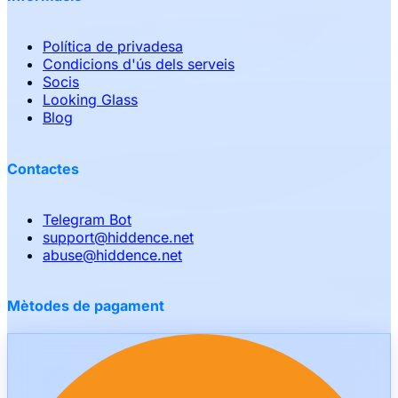
Política de privadesa
Condicions d'ús dels serveis
Socis
Looking Glass
Blog
Contactes
Telegram Bot
support
@
hiddence.net
abuse
@
hiddence.net
Mètodes de pagament