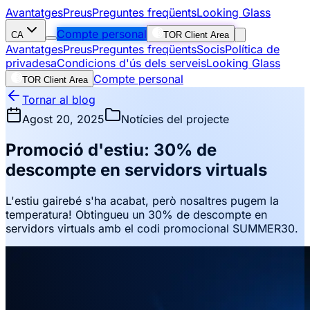
Avantatges
Preus
Preguntes freqüents
Looking Glass
Compte personal
CA
TOR Client Area
Avantatges
Preus
Preguntes freqüents
Socis
Política de
privadesa
Condicions d'ús dels serveis
Looking Glass
Compte personal
TOR Client Area
Tornar al blog
Agost 20, 2025
Notícies del projecte
Promoció d'estiu: 30% de
descompte en servidors virtuals
L'estiu gairebé s'ha acabat, però nosaltres pugem la
temperatura! Obtingueu un 30% de descompte en
servidors virtuals amb el codi promocional SUMMER30.