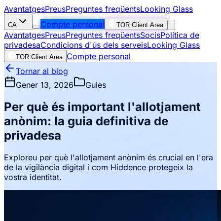
Avantatges
Preus
Preguntes freqüents
Looking Glass
Compte personal
CA
TOR Client Area
Avantatges
Preus
Preguntes freqüents
Socis
Política de
privadesa
Condicions d'ús dels serveis
Looking Glass
Compte personal
TOR Client Area
Tornar al blog
Gener 13, 2026
Guies
Per què és important l'allotjament
anònim: la guia definitiva de
privadesa
Exploreu per què l'allotjament anònim és crucial en l'era
de la vigilància digital i com Hiddence protegeix la
vostra identitat.