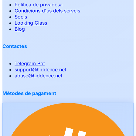
Política de privadesa
Condicions d'ús dels serveis
Socis
Looking Glass
Blog
Contactes
Telegram Bot
support
@
hiddence.net
abuse
@
hiddence.net
Mètodes de pagament