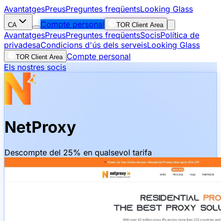
Avantatges
Preus
Preguntes freqüents
Looking Glass
Compte personal
CA
TOR Client Area
Avantatges
Preus
Preguntes freqüents
Socis
Política de
privadesa
Condicions d'ús dels serveis
Looking Glass
Compte personal
TOR Client Area
Els nostres socis
NetProxy
Descompte del 25% en qualsevol tarifa