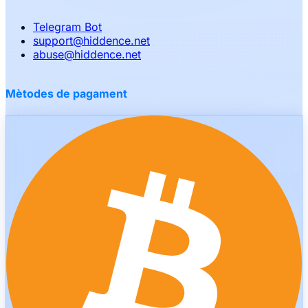
Telegram Bot
support
@
hiddence.net
abuse
@
hiddence.net
Mètodes de pagament