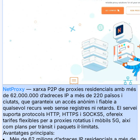
NetProxy
— xarxa P2P de proxies residencials amb més
de 62.000.000 d’adreces IP a més de 220 països i
ciutats, que garanteix un accés anònim i fiable a
qualsevol recurs web sense registres ni retards. El servei
suporta protocols HTTP, HTTPS i SOCKS5, ofereix
tarifes flexibles per a proxies rotatius i mòbils 5G, així
com plans per trànsit i paquets il·limitats.
Avantatges principals:
Més de 62 milions d’adreces IP residencials a més de