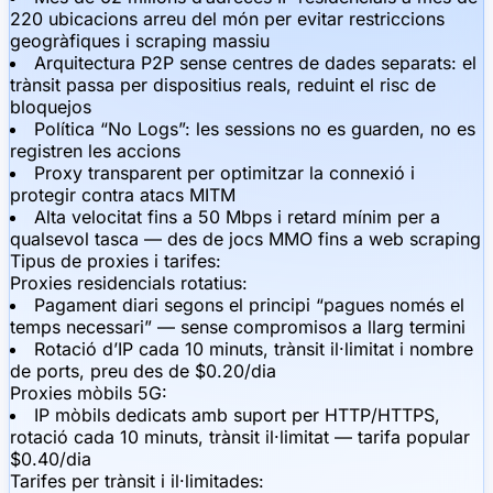
220 ubicacions arreu del món per evitar restriccions
geogràfiques i scraping massiu
Arquitectura P2P sense centres de dades separats: el
trànsit passa per dispositius reals, reduint el risc de
bloquejos
Política “No Logs”: les sessions no es guarden, no es
registren les accions
Proxy transparent per optimitzar la connexió i
protegir contra atacs MITM
Alta velocitat fins a 50 Mbps i retard mínim per a
qualsevol tasca — des de jocs MMO fins a web scraping
Tipus de proxies i tarifes:
Proxies residencials rotatius:
Pagament diari segons el principi “pagues només el
temps necessari” — sense compromisos a llarg termini
Rotació d’IP cada 10 minuts, trànsit il·limitat i nombre
de ports, preu des de $0.20/dia
Proxies mòbils 5G:
IP mòbils dedicats amb suport per HTTP/HTTPS,
rotació cada 10 minuts, trànsit il·limitat — tarifa popular
$0.40/dia
Tarifes per trànsit i il·limitades: