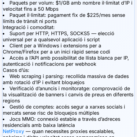
Paquets per volum: $1/GB amb nombre il·limitat d’IP i
velocitat fins a 50 Mbps
Paquet il·limitat: pagament fix de $225/mes sense
límits de trànsit ni ports
Integració i comoditat:
Suport per HTTP, HTTPS, SOCKS5 — elecció
universal per a qualsevol aplicació i script
Client per a Windows i extensions per a
Chrome/Firefox per a un inici ràpid sense codi
Accés a l’API amb possibilitat de llista blanca per IP,
autenticació i notificacions per webhook
Casos d’ús:
Web scraping i parsing: recollida massiva de dades
amb rotació d’IP i evitant bloquejos
Verificació d’anuncis i monitoratge: comprovació de
la visualització de banners i canvis de preus en diferents
regions
Gestió de comptes: accés segur a xarxes socials i
mercats sense risc de bloquejos múltiples
Jocs MMO: connexió estable a través d’adreces
residencials amb baixa latència
NetProxy
— quan necessites proxies escalables,