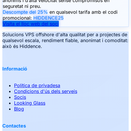
anònims i d’alta velocitat sense compromisos en
seguretat ni preu.
Descompte del 25%
en qualsevol tarifa amb el codi
promocional:
HIDDENCE25
Visita el lloc web del soci
Solucions VPS offshore d'alta qualitat per a projectes de
qualsevol escala, rendiment fiable, anonimat i comoditat:
això és Hiddence.
Informació
Política de privadesa
Condicions d'ús dels serveis
Socis
Looking Glass
Blog
Contactes