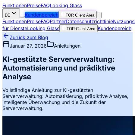
Funktionen
Preise
FAQ
Looking Glass
Kundenbereich
DE
TOR Client Area
Funktionen
Preise
FAQ
Partner
Datenschutzrichtlinie
Nutzungs
für Dienste
Looking Glass
Kundenbereich
TOR Client Area
Zurück zum Blog
Januar 27, 2026
Anleitungen
KI-gestützte Serververwaltung:
Automatisierung und prädiktive
Analyse
Vollständige Anleitung zur KI-gestützten
Serververwaltung: Automatisierung, prädiktive Analyse,
intelligente Überwachung und die Zukunft der
Serververwaltung.