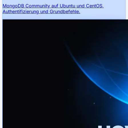
MongoDB Community auf Ubuntu und CentOS,
Authentifizierung und Grundbefehle.