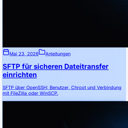
Mai 23, 2026
Anleitungen
SFTP für sicheren Dateitransfer
einrichten
SFTP über OpenSSH: Benutzer, Chroot und Verbindung
mit FileZilla oder WinSCP.