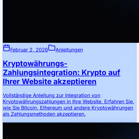
Februar 2, 2026
Anleitungen
Kryptowährungs-
Zahlungsintegration: Krypto auf
Ihrer Website akzeptieren
Vollständige Anleitung zur Integration von
Kryptowährungszahlungen in Ihre Website. Erfahren Sie,
wie Sie Bitcoin, Ethereum und andere Kryptowährungen
als Zahlungsmethoden akzeptieren.