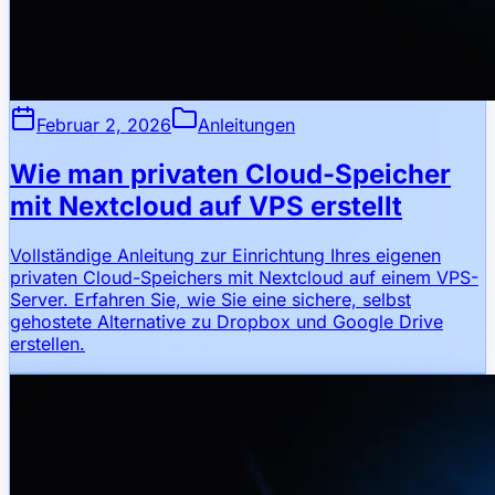
Februar 2, 2026
Anleitungen
Wie man privaten Cloud-Speicher
mit Nextcloud auf VPS erstellt
Vollständige Anleitung zur Einrichtung Ihres eigenen
privaten Cloud-Speichers mit Nextcloud auf einem VPS-
Server. Erfahren Sie, wie Sie eine sichere, selbst
gehostete Alternative zu Dropbox und Google Drive
erstellen.