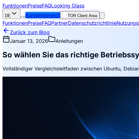
Funktionen
Preise
FAQ
Looking Glass
Kundenbereich
DE
TOR Client Area
Funktionen
Preise
FAQ
Partner
Datenschutzrichtlinie
Nutzungs
Zurück zum Blog
Januar 13, 2026
Anleitungen
So wählen Sie das richtige Betriebss
Vollständiger Vergleichsleitfaden zwischen Ubuntu, Debia