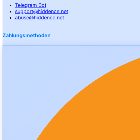
Telegram Bot
support
@
hiddence.net
abuse
@
hiddence.net
Zahlungsmethoden