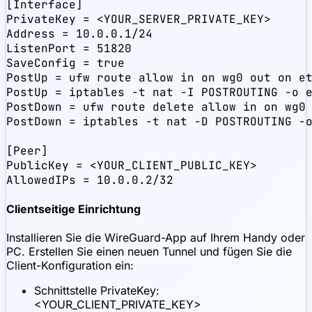
[Interface]

PrivateKey = <YOUR_SERVER_PRIVATE_KEY>

Address = 10.0.0.1/24

ListenPort = 51820

SaveConfig = true

PostUp = ufw route allow in on wg0 out on et
PostUp = iptables -t nat -I POSTROUTING -o e
PostDown = ufw route delete allow in on wg0 
PostDown = iptables -t nat -D POSTROUTING -o
[Peer]

PublicKey = <YOUR_CLIENT_PUBLIC_KEY>

AllowedIPs = 10.0.0.2/32
Clientseitige Einrichtung
Installieren Sie die WireGuard-App auf Ihrem Handy oder
PC. Erstellen Sie einen neuen Tunnel und fügen Sie die
Client-Konfiguration ein:
Schnittstelle PrivateKey:
<YOUR_CLIENT_PRIVATE_KEY>