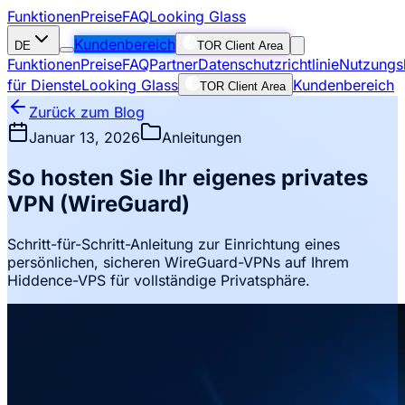
Funktionen
Preise
FAQ
Looking Glass
Kundenbereich
DE
TOR Client Area
Funktionen
Preise
FAQ
Partner
Datenschutzrichtlinie
Nutzungs
für Dienste
Looking Glass
Kundenbereich
TOR Client Area
Zurück zum Blog
Januar 13, 2026
Anleitungen
So hosten Sie Ihr eigenes privates
VPN (WireGuard)
Schritt-für-Schritt-Anleitung zur Einrichtung eines
persönlichen, sicheren WireGuard-VPNs auf Ihrem
Hiddence-VPS für vollständige Privatsphäre.