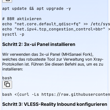
apt update && apt upgrade -y

# BBR aktivieren

echo "net.core.default_qdisc=fq" >> /etc/sys
echo "net.ipv4.tcp_congestion_control=bbr" >
sysctl -p
Schritt 2: 3x-ui Panel installieren
Wir verwenden das 3x-ui Panel (MHSanaei Fork),
welches das robusteste Tool zur Verwaltung von Xray-
Protokollen ist. Führen Sie diesen Befehl aus, um es zu
installieren:
bash
bash <(curl -Ls https://raw.githubuserconte
Schritt 3: VLESS-Reality Inbound konfigurieren