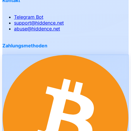
Kontakt
Telegram Bot
support
@
hiddence.net
abuse
@
hiddence.net
Zahlungsmethoden