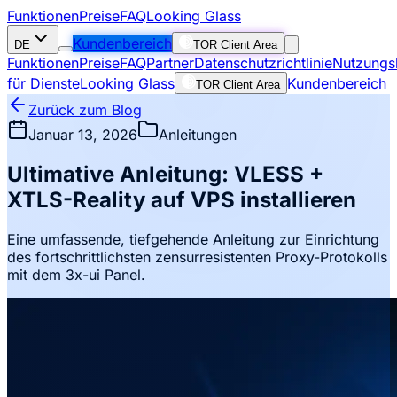
Funktionen
Preise
FAQ
Looking Glass
Kundenbereich
DE
TOR Client Area
Funktionen
Preise
FAQ
Partner
Datenschutzrichtlinie
Nutzungs
für Dienste
Looking Glass
Kundenbereich
TOR Client Area
Zurück zum Blog
Januar 13, 2026
Anleitungen
Ultimative Anleitung: VLESS +
XTLS-Reality auf VPS installieren
Eine umfassende, tiefgehende Anleitung zur Einrichtung
des fortschrittlichsten zensurresistenten Proxy-Protokolls
mit dem 3x-ui Panel.