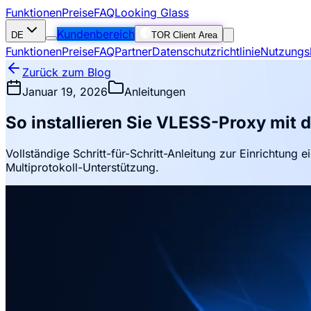
Funktionen
Preise
FAQ
Looking Glass
Kundenbereich
DE
TOR Client Area
Funktionen
Preise
FAQ
Partner
Datenschutzrichtlinie
Nutzungs
Zurück zum Blog
Januar 19, 2026
Anleitungen
So installieren Sie VLESS-Proxy mit
Vollständige Schritt-für-Schritt-Anleitung zur Einrichtu
Multiprotokoll-Unterstützung.