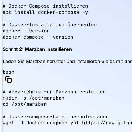
# Docker Compose installieren

apt install docker-compose -y

# Docker-Installation überprüfen

docker --version

docker-compose --version
Schritt 2: Marzban installieren
Laden Sie Marzban herunter und installieren Sie es mit dem o
bash
# Verzeichnis für Marzban erstellen

mkdir -p /opt/marzban

cd /opt/marzban

# docker-compose-Datei herunterladen

wget -O docker-compose.yml https://raw.githu