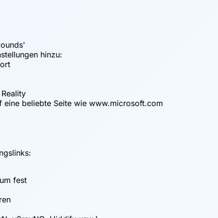
bounds'
stellungen hinzu:
ort
Reality
f eine beliebte Seite wie www.microsoft.com
ngslinks:
tum fest
ren