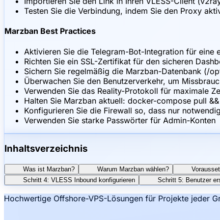
Importieren Sie den Link in Ihren VLESS-Client (v2r
Testen Sie die Verbindung, indem Sie den Proxy akti
Marzban Best Practices
Aktivieren Sie die Telegram-Bot-Integration für eine
Richten Sie ein SSL-Zertifikat für den sicheren Das
Sichern Sie regelmäßig die Marzban-Datenbank (/op
Überwachen Sie den Benutzerverkehr, um Missbrauc
Verwenden Sie das Reality-Protokoll für maximale Ze
Halten Sie Marzban aktuell: docker-compose pull &
Konfigurieren Sie die Firewall so, dass nur notwend
Verwenden Sie starke Passwörter für Admin-Konten
Inhaltsverzeichnis
Was ist Marzban?
Warum Marzban wählen?
Vorausse
Schritt 4: VLESS Inbound konfigurieren
Schritt 5: Benutzer er
Hochwertige Offshore-VPS-Lösungen für Projekte jeder Gr