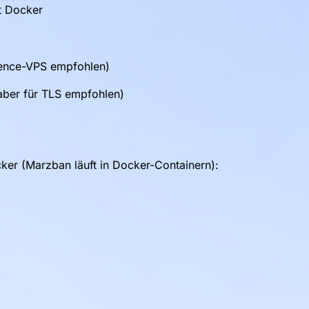
it Docker
dence-VPS empfohlen)
 aber für TLS empfohlen)
ocker (Marzban läuft in Docker-Containern):