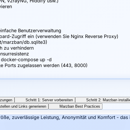
ayN, v2rayNG, Hiddify usw.)
vieren
 einfache Benutzerverwaltung
hboard-Zugriff ein (verwenden Sie Nginx Reverse Proxy)
t/marzban/db.sqlite3)
h zu verhindern
nsurresistenz
& docker-compose up -d
ige Ports zugelassen werden (443, 8000)
tzungen
Schritt 1: Server vorbereiten
Schritt 2: Marzban installi
stellen und Links generieren
Marzban Best Practices
öße, zuverlässige Leistung, Anonymität und Komfort - das 