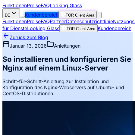
Funktionen
Preise
FAQ
Looking Glass
Kundenbereich
DE
TOR Client Area
Funktionen
Preise
FAQ
Partner
Datenschutzrichtlinie
Nutzungs
für Dienste
Looking Glass
Kundenbereich
TOR Client Area
Zurück zum Blog
Januar 13, 2026
Anleitungen
So installieren und konfigurieren Sie
Nginx auf einem Linux-Server
Schritt-für-Schritt-Anleitung zur Installation und
Konfiguration des Nginx-Webservers auf Ubuntu- und
CentOS-Distributionen.