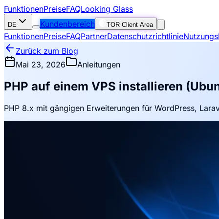
Funktionen
Preise
FAQ
Looking Glass
Kundenbereich
DE
TOR Client Area
Funktionen
Preise
FAQ
Partner
Datenschutzrichtlinie
Nutzungs
Zurück zum Blog
Mai 23, 2026
Anleitungen
PHP auf einem VPS installieren (Ubu
PHP 8.x mit gängigen Erweiterungen für WordPress, Lara