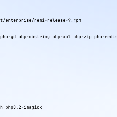
t/enterprise/remi-release-9.rpm

php-gd php-mbstring php-xml php-zip php-redis
h php8.2-imagick
