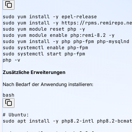
sudo yum install -y epel-release

sudo yum install -y https://rpms.remirepo.ne
sudo yum module reset php -y

sudo yum module enable php:remi-8.2 -y

sudo yum install -y php php-fpm php-mysqlnd 
sudo systemctl enable php-fpm

sudo systemctl start php-fpm

php -v
Zusätzliche Erweiterungen
Nach Bedarf der Anwendung installieren:
bash
# Ubuntu:

sudo apt install -y php8.2-intl php8.2-bcmat