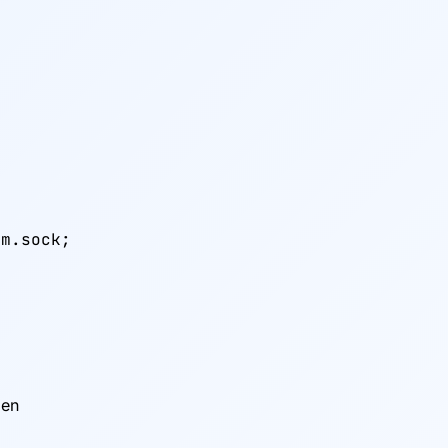


m.sock;

x
zen