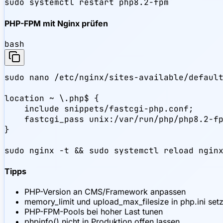
sudo systemctl restart php8.2-fpm
PHP-FPM mit Nginx prüfen
bash
sudo nano /etc/nginx/sites-available/default
location ~ \.php$ {

    include snippets/fastcgi-php.conf;

    fastcgi_pass unix:/var/run/php/php8.2-fp
}

sudo nginx -t && sudo systemctl reload ngin
Tipps
PHP-Version an CMS/Framework anpassen
memory_limit und upload_max_filesize in php.ini set
PHP-FPM-Pools bei hoher Last tunen
phpinfo() nicht in Produktion offen lassen