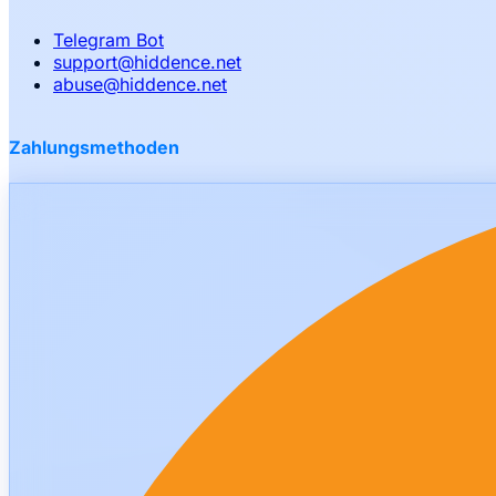
Telegram Bot
support
@
hiddence.net
abuse
@
hiddence.net
Zahlungsmethoden