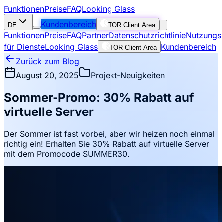
Funktionen
Preise
FAQ
Looking Glass
Kundenbereich
DE
TOR Client Area
Funktionen
Preise
FAQ
Partner
Datenschutzrichtlinie
Nutzungs
für Dienste
Looking Glass
Kundenbereich
TOR Client Area
Zurück zum Blog
August 20, 2025
Projekt-Neuigkeiten
Sommer-Promo: 30% Rabatt auf
virtuelle Server
Der Sommer ist fast vorbei, aber wir heizen noch einmal
richtig ein! Erhalten Sie 30% Rabatt auf virtuelle Server
mit dem Promocode SUMMER30.