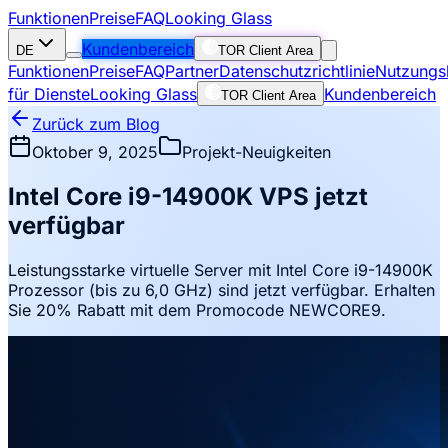
Funktionen
Preise
FAQ
Looking Glass
Kundenbereich
DE
TOR Client Area
Funktionen
Preise
FAQ
Partner
Datenschutzrichtlinie
Nutzungs
für Dienste
Looking Glass
Kundenbereich
TOR Client Area
Zurück zum Blog
Oktober 9, 2025
Projekt-Neuigkeiten
Intel Core i9-14900K VPS jetzt
verfügbar
Leistungsstarke virtuelle Server mit Intel Core i9-14900K
Prozessor (bis zu 6,0 GHz) sind jetzt verfügbar. Erhalten
Sie 20% Rabatt mit dem Promocode NEWCORE9.