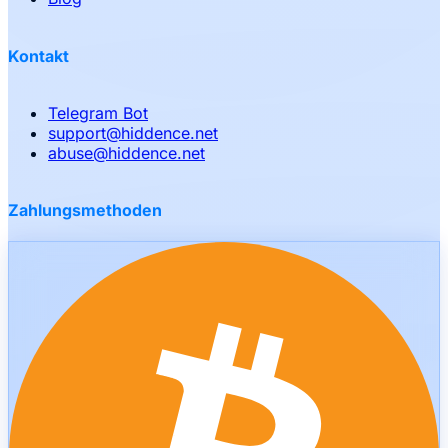
Kontakt
Telegram Bot
support
@
hiddence.net
abuse
@
hiddence.net
Zahlungsmethoden