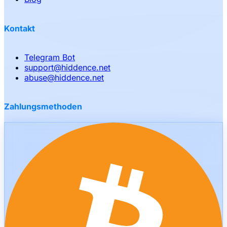
Kontakt
Telegram Bot
support
@
hiddence.net
abuse
@
hiddence.net
Zahlungsmethoden