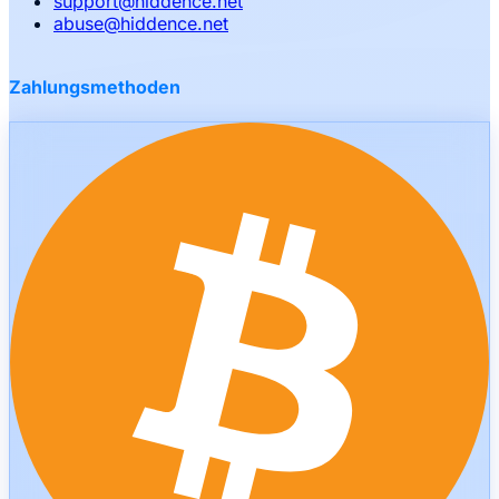
support
@
hiddence.net
abuse
@
hiddence.net
Zahlungsmethoden