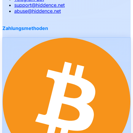
support
@
hiddence.net
abuse
@
hiddence.net
Zahlungsmethoden