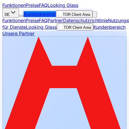
Funktionen
Preise
FAQ
Looking Glass
Kundenbereich
DE
TOR Client Area
Funktionen
Preise
FAQ
Partner
Datenschutzrichtlinie
Nutzungs
für Dienste
Looking Glass
Kundenbereich
TOR Client Area
Unsere Partner