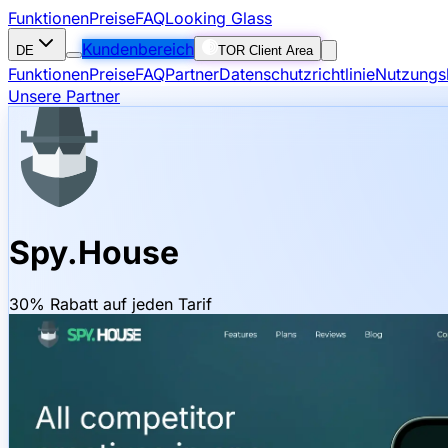
Funktionen
Preise
FAQ
Looking Glass
Kundenbereich
DE
TOR Client Area
Funktionen
Preise
FAQ
Partner
Datenschutzrichtlinie
Nutzungs
Unsere Partner
Spy.House
30% Rabatt auf jeden Tarif