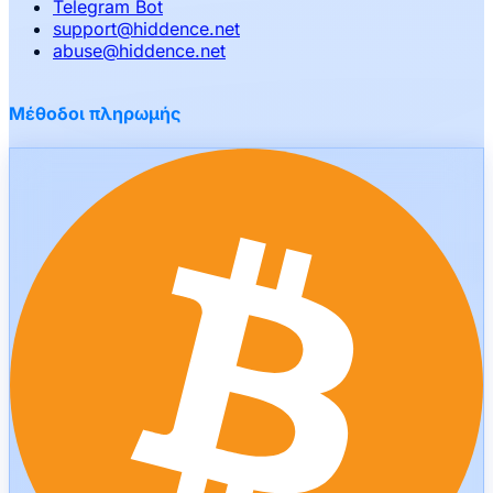
Telegram Bot
support
@
hiddence.net
abuse
@
hiddence.net
Μέθοδοι πληρωμής