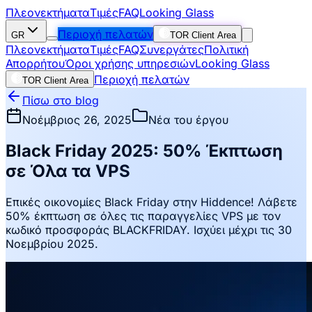
Πλεονεκτήματα
Τιμές
FAQ
Looking Glass
Περιοχή πελατών
GR
TOR Client Area
Πλεονεκτήματα
Τιμές
FAQ
Συνεργάτες
Πολιτική
Απορρήτου
Όροι χρήσης υπηρεσιών
Looking Glass
Περιοχή πελατών
TOR Client Area
Πίσω στο blog
Νοέμβριος 26, 2025
Νέα του έργου
Black Friday 2025: 50% Έκπτωση
σε Όλα τα VPS
Επικές οικονομίες Black Friday στην Hiddence! Λάβετε
50% έκπτωση σε όλες τις παραγγελίες VPS με τον
κωδικό προσφοράς BLACKFRIDAY. Ισχύει μέχρι τις 30
Νοεμβρίου 2025.