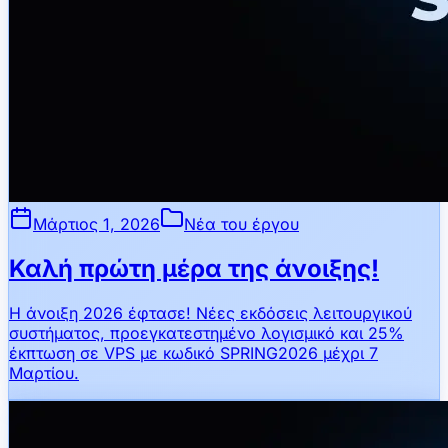
Μάρτιος 1, 2026
Νέα του έργου
Καλή πρώτη μέρα της άνοιξης!
Η άνοιξη 2026 έφτασε! Νέες εκδόσεις λειτουργικού
συστήματος, προεγκατεστημένο λογισμικό και 25%
έκπτωση σε VPS με κωδικό SPRING2026 μέχρι 7
Μαρτίου.