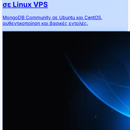
σε Linux VPS
MongoDB Community σε Ubuntu και CentOS,
αυθεντικοποίηση και βασικές εντολές.