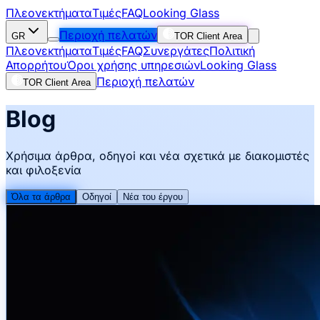
Πλεονεκτήματα
Τιμές
FAQ
Looking Glass
Περιοχή πελατών
GR
TOR Client Area
Πλεονεκτήματα
Τιμές
FAQ
Συνεργάτες
Πολιτική
Απορρήτου
Όροι χρήσης υπηρεσιών
Looking Glass
Περιοχή πελατών
TOR Client Area
Blog
Χρήσιμα άρθρα, οδηγoi και νέα σχετικά με διακομιστές
και φιλοξενία
Όλα τα άρθρα
Οδηγοί
Νέα του έργου