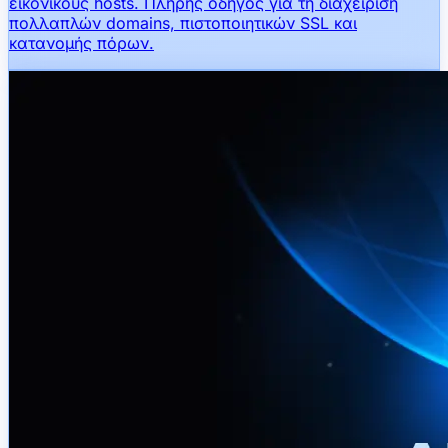
εικονικούς hosts. Πλήρης οδηγός για τη διαχείριση
πολλαπλών domains, πιστοποιητικών SSL και
κατανομής πόρων.