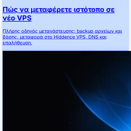
Πώς να μεταφέρετε ιστότοπο σε
νέο VPS
Πλήρης οδηγός μετανάστευσης: backup αρχείων και
βάσης, μεταφορά στο Hiddence VPS, DNS και
επαλήθευση.