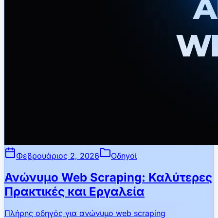
Φεβρουάριος 2, 2026
Οδηγοί
Ανώνυμο Web Scraping: Καλύτερες
Πρακτικές και Εργαλεία
Πλήρης οδηγός για ανώνυμο web scraping