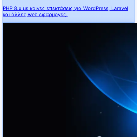
PHP 8.x με κοινές επεκτάσεις για WordPress, Laravel
και άλλες web εφαρμογές.