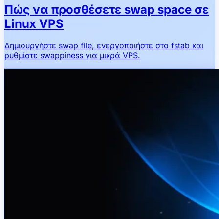
Πώς να προσθέσετε swap space σε
Linux VPS
Δημιουργήστε swap file, ενεργοποιήστε στο fstab και
ρυθμίστε swappiness για μικρά VPS.