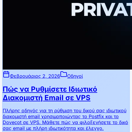
Φεβρουάριος 2, 2026
Οδηγοί
Πώς να Ρυθμίσετε Ιδιωτικό
Διακομιστή Email σε VPS
Πλήρης οδηγός για τη ρύθμιση του δικού σας ιδιωτικού
διακομιστή email χρησιμοποιώντας το Postfix και το
Dovecot σε VPS. Μάθετε πώς να φιλοξενήσετε το δικό
σας email με πλήρη ιδιωτικότητα και έλεγχο.