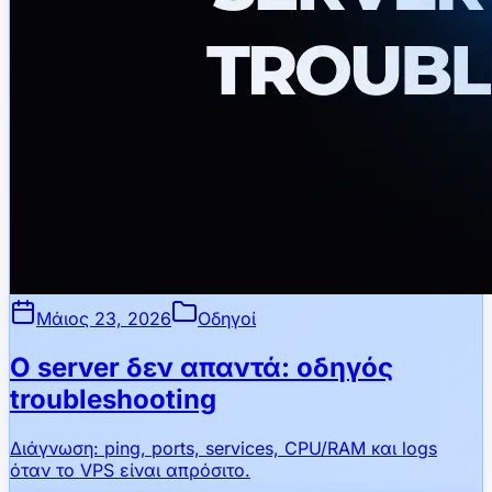
Μάιος 23, 2026
Οδηγοί
Ο server δεν απαντά: οδηγός
troubleshooting
Διάγνωση: ping, ports, services, CPU/RAM και logs
όταν το VPS είναι απρόσιτο.