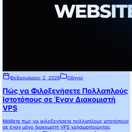
Φεβρουάριος 2, 2026
Οδηγοί
Πώς να Φιλοξενήσετε Πολλαπλούς
Ιστοτόπους σε Έναν Διακομιστή
VPS
Μάθετε πώς να φιλοξενήσετε πολλαπλούς ιστοτόπους
σε έναν μόνο διακομιστή VPS χρησιμοποιώντας