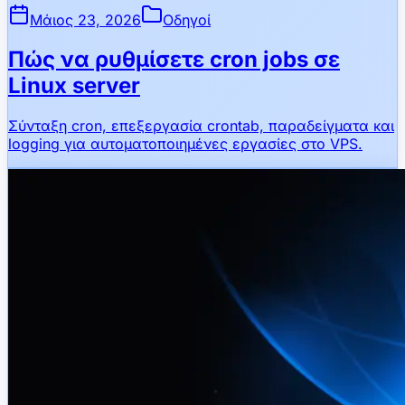
Μάιος 23, 2026
Οδηγοί
Πώς να ρυθμίσετε cron jobs σε
Linux server
Σύνταξη cron, επεξεργασία crontab, παραδείγματα και
logging για αυτοματοποιημένες εργασίες στο VPS.