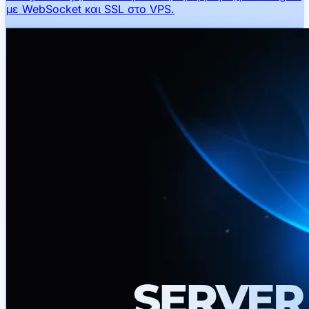
με WebSocket και SSL στο VPS.