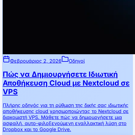
Φεβρουάριος 2, 2026
Οδηγοί
Πώς να Δημιουργήσετε Ιδιωτική
Αποθήκευση Cloud με Nextcloud σε
VPS
Πλήρης οδηγός για τη ρύθμιση της δικής σας ιδιωτικής
αποθήκευσης cloud χρησιμοποιώντας το Nextcloud σε
διακομιστή VPS. Μάθετε πώς να δημιουργήσετε μια
ασφαλή, αυτο-φιλοξενούμενη εναλλακτική λύση στο
Dropbox και το Google Drive.