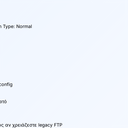
on Type: Normal
config
νατό
ός αν χρειάζεστε legacy FTP