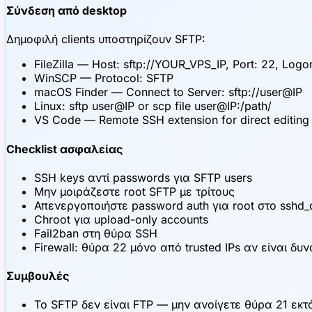
Σύνδεση από desktop
Δημοφιλή clients υποστηρίζουν SFTP:
FileZilla — Host: sftp://YOUR_VPS_IP, Port: 22, Log
WinSCP — Protocol: SFTP
macOS Finder — Connect to Server: sftp://user@IP
Linux: sftp user@IP or scp file user@IP:/path/
VS Code — Remote SSH extension for direct editing
Checklist ασφαλείας
SSH keys αντί passwords για SFTP users
Μην μοιράζεστε root SFTP με τρίτους
Απενεργοποιήστε password auth για root στο sshd_
Chroot για upload-only accounts
Fail2ban στη θύρα SSH
Firewall: θύρα 22 μόνο από trusted IPs αν είναι δυ
Συμβουλές
Το SFTP δεν είναι FTP — μην ανοίγετε θύρα 21 εκτ