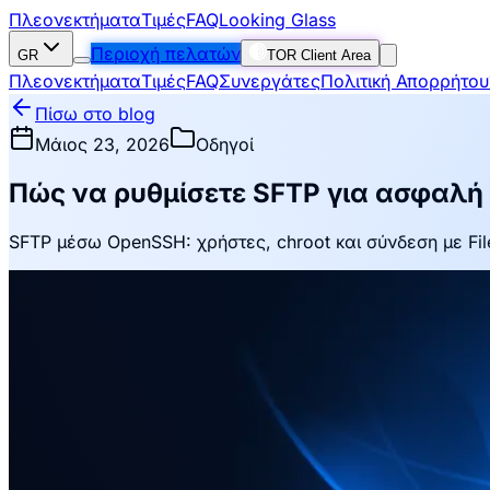
Πλεονεκτήματα
Τιμές
FAQ
Looking Glass
Περιοχή πελατών
GR
TOR Client Area
Πλεονεκτήματα
Τιμές
FAQ
Συνεργάτες
Πολιτική Απορρήτου
Πίσω στο blog
Μάιος 23, 2026
Οδηγοί
Πώς να ρυθμίσετε SFTP για ασφαλή
SFTP μέσω OpenSSH: χρήστες, chroot και σύνδεση με File