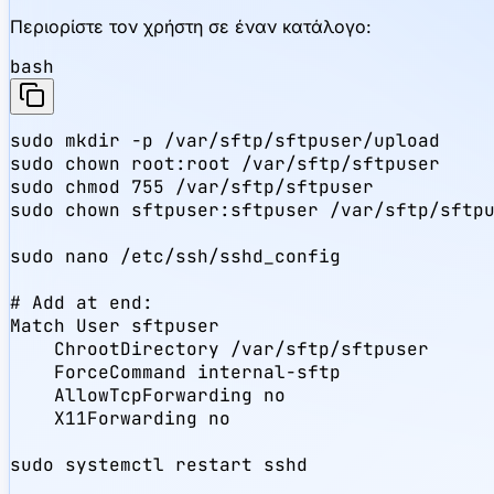
Περιορίστε τον χρήστη σε έναν κατάλογο:
bash
sudo mkdir -p /var/sftp/sftpuser/upload

sudo chown root:root /var/sftp/sftpuser

sudo chmod 755 /var/sftp/sftpuser

sudo chown sftpuser:sftpuser /var/sftp/sftpu
sudo nano /etc/ssh/sshd_config

# Add at end:

Match User sftpuser

    ChrootDirectory /var/sftp/sftpuser

    ForceCommand internal-sftp

    AllowTcpForwarding no

    X11Forwarding no

sudo systemctl restart sshd