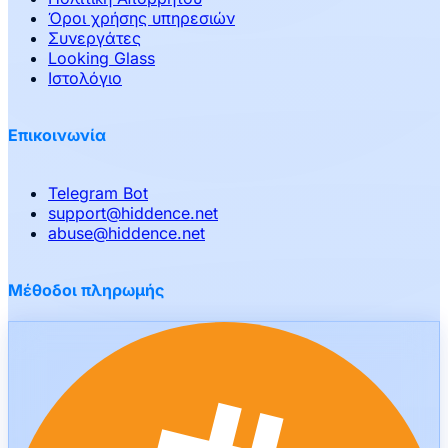
Όροι χρήσης υπηρεσιών
Συνεργάτες
Looking Glass
Ιστολόγιο
Επικοινωνία
Telegram Bot
support
@
hiddence.net
abuse
@
hiddence.net
Μέθοδοι πληρωμής