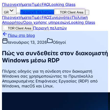
Πλεονεκτήματα
Τιμές
FAQ
Looking Glass
Περιοχή πελατών
GR
TOR Client Area
Πλεονεκτήματα
Τιμές
FAQ
Συνεργάτες
Πολιτική
Απορρήτου
Όροι χρήσης υπηρεσιών
Looking Glass
Περιοχή πελατών
TOR Client Area
Πίσω στο blog
Ιανουάριος 13, 2026
Οδηγοί
Πώς να συνδεθείτε στον διακομιστή
Windows μέσω RDP
Πλήρης οδηγός για τη σύνδεση στον διακομιστή
Windows σας χρησιμοποιώντας το Πρωτόκολλο
Απομακρυσμένης Επιφάνειας Εργασίας (RDP) από
Windows, macOS και Linux.