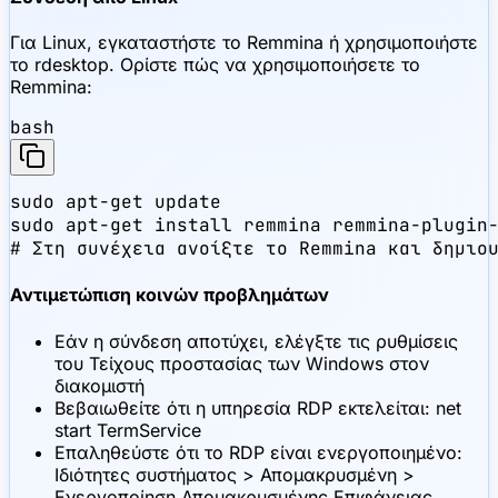
Για Linux, εγκαταστήστε το Remmina ή χρησιμοποιήστε
το rdesktop. Ορίστε πώς να χρησιμοποιήσετε το
Remmina:
bash
sudo apt-get update

sudo apt-get install remmina remmina-plugin-
# Στη συνέχεια ανοίξτε το Remmina και δημιο
Αντιμετώπιση κοινών προβλημάτων
Εάν η σύνδεση αποτύχει, ελέγξτε τις ρυθμίσεις
του Τείχους προστασίας των Windows στον
διακομιστή
Βεβαιωθείτε ότι η υπηρεσία RDP εκτελείται: net
start TermService
Επαληθεύστε ότι το RDP είναι ενεργοποιημένο:
Ιδιότητες συστήματος > Απομακρυσμένη >
Ενεργοποίηση Απομακρυσμένης Επιφάνειας