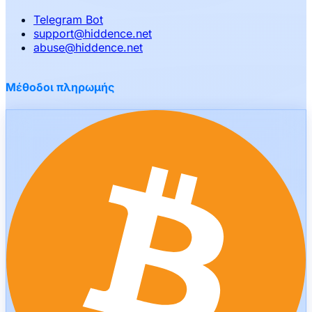
Telegram Bot
support
@
hiddence.net
abuse
@
hiddence.net
Μέθοδοι πληρωμής