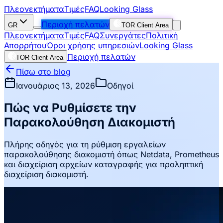
Πλεονεκτήματα
Τιμές
FAQ
Looking Glass
Περιοχή πελατών
GR
TOR Client Area
Πλεονεκτήματα
Τιμές
FAQ
Συνεργάτες
Πολιτική
Απορρήτου
Όροι χρήσης υπηρεσιών
Looking Glass
Περιοχή πελατών
TOR Client Area
Πίσω στο blog
Ιανουάριος 13, 2026
Οδηγοί
Πώς να Ρυθμίσετε την
Παρακολούθηση Διακομιστή
Πλήρης οδηγός για τη ρύθμιση εργαλείων
παρακολούθησης διακομιστή όπως Netdata, Prometheus
και διαχείριση αρχείων καταγραφής για προληπτική
διαχείριση διακομιστή.