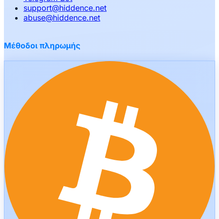
support
@
hiddence.net
abuse
@
hiddence.net
Μέθοδοι πληρωμής