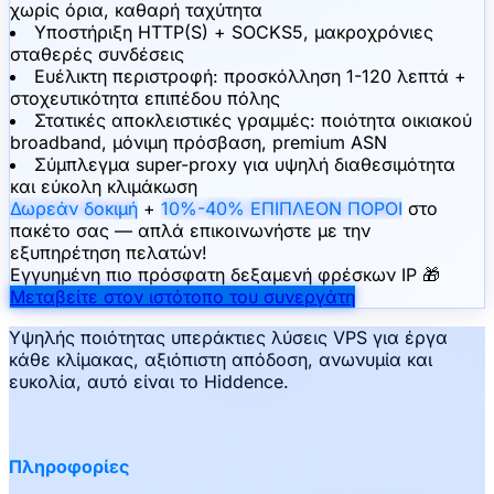
χωρίς όρια, καθαρή ταχύτητα
Υποστήριξη HTTP(S) + SOCKS5, μακροχρόνιες
σταθερές συνδέσεις
Ευέλικτη περιστροφή: προσκόλληση 1-120 λεπτά +
στοχευτικότητα επιπέδου πόλης
Στατικές αποκλειστικές γραμμές: ποιότητα οικιακού
broadband, μόνιμη πρόσβαση, premium ASN
Σύμπλεγμα super-proxy για υψηλή διαθεσιμότητα
και εύκολη κλιμάκωση
Δωρεάν δοκιμή
+
10%-40% ΕΠΙΠΛΕΟΝ ΠΟΡΟΙ
στο
πακέτο σας — απλά επικοινωνήστε με την
εξυπηρέτηση πελατών!
Εγγυημένη πιο πρόσφατη δεξαμενή φρέσκων IP 🎁
Μεταβείτε στον ιστότοπο του συνεργάτη
Υψηλής ποιότητας υπεράκτιες λύσεις VPS για έργα
κάθε κλίμακας, αξιόπιστη απόδοση, ανωνυμία και
ευκολία, αυτό είναι το Hiddence.
Πληροφορίες