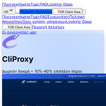
Πλεονεκτήματα
Τιμές
FAQ
Looking Glass
Περιοχή πελατών
GR
TOR Client Area
Πλεονεκτήματα
Τιμές
FAQ
Συνεργάτες
Πολιτική
Απορρήτου
Όροι χρήσης υπηρεσιών
Looking Glass
Περιοχή πελατών
TOR Client Area
Οι συνεργάτες μας
CliProxy
Δωρεάν δοκιμή + 10%-40% επιπλέον πόροι