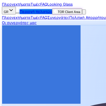
Πλεονεκτήματα
Τιμές
FAQ
Looking Glass
Περιοχή πελατών
GR
TOR Client Area
Πλεονεκτήματα
Τιμές
FAQ
Συνεργάτες
Πολιτική Απορρήτου
Οι συνεργάτες μας