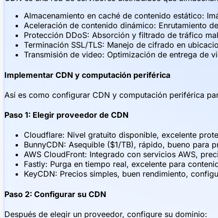
Almacenamiento en caché de contenido estático: Im
Aceleración de contenido dinámico: Enrutamiento de 
Protección DDoS: Absorción y filtrado de tráfico mali
Terminación SSL/TLS: Manejo de cifrado en ubicacio
Transmisión de video: Optimización de entrega de vi
Implementar CDN y computación periférica
Así es como configurar CDN y computación periférica par
Paso 1: Elegir proveedor de CDN
Cloudflare: Nivel gratuito disponible, excelente pro
BunnyCDN: Asequible ($1/TB), rápido, bueno para 
AWS CloudFront: Integrado con servicios AWS, prec
Fastly: Purga en tiempo real, excelente para conten
KeyCDN: Precios simples, buen rendimiento, configur
Paso 2: Configurar su CDN
Después de elegir un proveedor, configure su dominio: