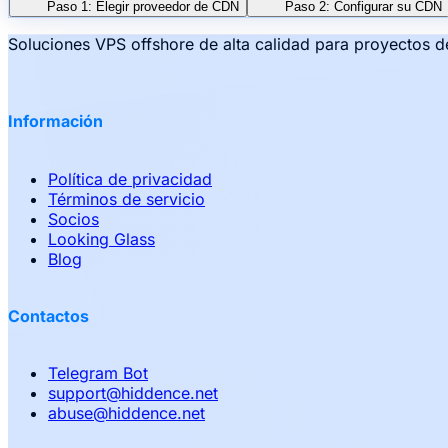
Paso 1: Elegir proveedor de CDN
Paso 2: Configurar su CDN
Soluciones VPS offshore de alta calidad para proyectos d
Información
Política de privacidad
Términos de servicio
Socios
Looking Glass
Blog
Contactos
Telegram Bot
support
@
hiddence.net
abuse
@
hiddence.net