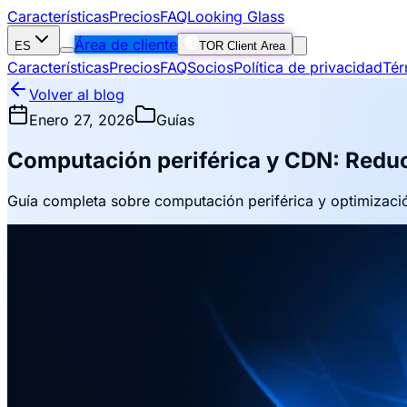
Características
Precios
FAQ
Looking Glass
Área de cliente
ES
TOR Client Area
Características
Precios
FAQ
Socios
Política de privacidad
Tér
Volver al blog
Enero 27, 2026
Guías
Computación periférica y CDN: Reduci
Guía completa sobre computación periférica y optimizació