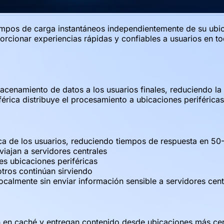
tiempos de carga instantáneos independientemente de su ubic
rcionar experiencias rápidas y confiables a usuarios en t
acenamiento de datos a los usuarios finales, reduciendo la 
férica distribuye el procesamiento a ubicaciones periféric
ca de los usuarios, reduciendo tiempos de respuesta en 5
ajan a servidores centrales
es ubicaciones periféricas
otros continúan sirviendo
almente sin enviar información sensible a servidores cent
 en caché y entregan contenido desde ubicaciones más cer