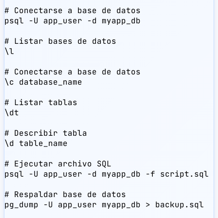
# Conectarse a base de datos

psql -U app_user -d myapp_db

# Listar bases de datos

\l

# Conectarse a base de datos

\c database_name

# Listar tablas

\dt

# Describir tabla

\d table_name

# Ejecutar archivo SQL

psql -U app_user -d myapp_db -f script.sql

# Respaldar base de datos

pg_dump -U app_user myapp_db > backup.sql
