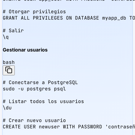
# Otorgar privilegios

GRANT ALL PRIVILEGES ON DATABASE myapp_db TO
# Salir

\q
Gestionar usuarios
bash
# Conectarse a PostgreSQL

sudo -u postgres psql

# Listar todos los usuarios

\du

# Crear nuevo usuario

CREATE USER newuser WITH PASSWORD 'contraseñ