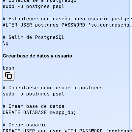
# Conectarse a PostgreSQL

sudo -u postgres psql

# Establecer contraseña para usuario postgre
ALTER USER postgres PASSWORD 'su_contraseña_
# Salir de PostgreSQL

\q
Crear base de datos y usuario
bash
# Conectarse como usuario postgres

sudo -u postgres psql

# Crear base de datos

CREATE DATABASE myapp_db;

# Crear usuario

CREATE USER app_user WITH PASSWORD 'contrase