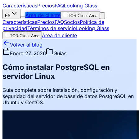
Características
Precios
FAQ
Looking Glass
Área de cliente
ES
TOR Client Area
Características
Precios
FAQ
Socios
Política de
privacidad
Términos de servicio
Looking Glass
Área de cliente
TOR Client Area
Volver al blog
Enero 27, 2026
Guías
Cómo instalar PostgreSQL en
servidor Linux
Guía completa sobre instalación, configuración y
seguridad del servidor de base de datos PostgreSQL en
Ubuntu y CentOS.