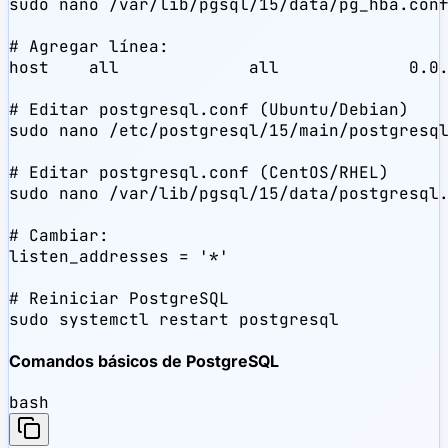
sudo nano /var/lib/pgsql/15/data/pg_hba.conf
# Agregar línea:

host    all             all             0.0.
# Editar postgresql.conf (Ubuntu/Debian)

sudo nano /etc/postgresql/15/main/postgresql
# Editar postgresql.conf (CentOS/RHEL)

sudo nano /var/lib/pgsql/15/data/postgresql.
# Cambiar:

listen_addresses = '*'

# Reiniciar PostgreSQL

sudo systemctl restart postgresql
Comandos básicos de PostgreSQL
bash