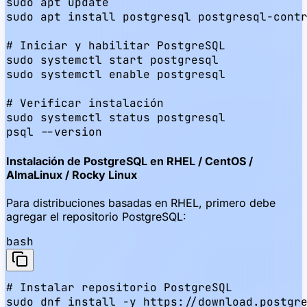
sudo apt update

sudo apt install postgresql postgresql-contr
# Iniciar y habilitar PostgreSQL

sudo systemctl start postgresql

sudo systemctl enable postgresql

# Verificar instalación

sudo systemctl status postgresql

psql --version
Instalación de PostgreSQL en RHEL / CentOS /
AlmaLinux / Rocky Linux
Para distribuciones basadas en RHEL, primero debe
agregar el repositorio PostgreSQL:
bash
# Instalar repositorio PostgreSQL

sudo dnf install -y https://download.postgre