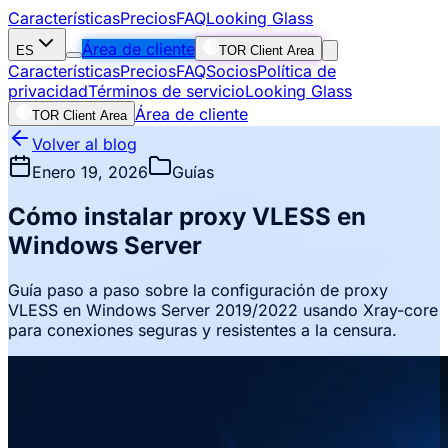
Características
Precios
FAQ
Looking Glass
Área de cliente
ES
TOR Client Area
Características
Precios
FAQ
Socios
Política de
privacidad
Términos de servicio
Looking Glass
Área de cliente
TOR Client Area
Volver al blog
Enero 19, 2026
Guías
Cómo instalar proxy VLESS en
Windows Server
Guía paso a paso sobre la configuración de proxy
VLESS en Windows Server 2019/2022 usando Xray-core
para conexiones seguras y resistentes a la censura.