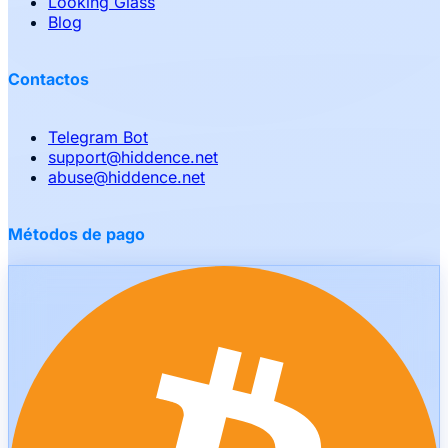
Looking Glass
Blog
Contactos
Telegram Bot
support
@
hiddence.net
abuse
@
hiddence.net
Métodos de pago