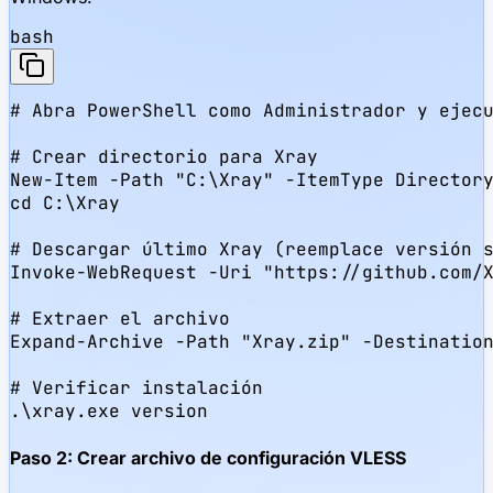
bash
# Abra PowerShell como Administrador y ejecu
# Crear directorio para Xray

New-Item -Path "C:\Xray" -ItemType Directory
cd C:\Xray

# Descargar último Xray (reemplace versión s
Invoke-WebRequest -Uri "https://github.com/X
# Extraer el archivo

Expand-Archive -Path "Xray.zip" -Destination
# Verificar instalación

.\xray.exe version
Paso 2: Crear archivo de configuración VLESS