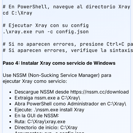
# En PowerShell, navegue al directorio Xray

cd C:\Xray

# Ejecutar Xray con su config

.\xray.exe run -c config.json

# Si no aparecen errores, presione Ctrl+C pa
# Si aparecen errores, verifique la sintaxi
Paso 4: Instalar Xray como servicio de Windows
Use NSSM (Non-Sucking Service Manager) para
ejecutar Xray como servicio:
Descargue NSSM desde https://nssm.cc/download
Extraiga nssm.exe a C:\Xray\
Abra PowerShell como Administrador en C:\Xray\
Ejecute: .\nssm.exe install Xray
En la GUI de NSSM:
Ruta: C:\Xray\xray.exe
Directorio de inicio: C:\Xray