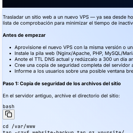
Trasladar un sitio web a un nuevo VPS — ya sea desde hos
lista de comprobación para minimizar el tiempo de inacti
Antes de empezar
Aprovisione el nuevo VPS con la misma versión o 
Instale la pila web (Nginx/Apache, PHP, MySQL/Mar
Anote el TTL DNS actual y redúzcalo a 300 un día an
Cree una copia de seguridad completa del servidor 
Informe a los usuarios sobre una posible ventana b
Paso 1: Copia de seguridad de los archivos del sitio
En el servidor antiguo, archive el directorio del sitio:
bash
cd /var/www

tar -czvf website-backup.tar.gz yoursite/
