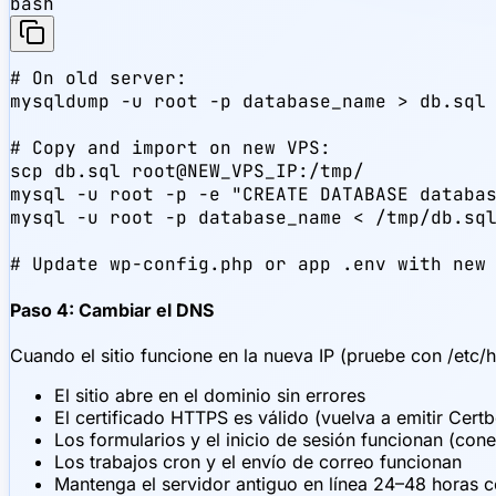
bash
# On old server:

mysqldump -u root -p database_name > db.sql

# Copy and import on new VPS:

scp db.sql root@NEW_VPS_IP:/tmp/

mysql -u root -p -e "CREATE DATABASE databas
mysql -u root -p database_name < /tmp/db.sql
# Update wp-config.php or app .env with new
Paso 4: Cambiar el DNS
Cuando el sitio funcione en la nueva IP (pruebe con /etc/h
El sitio abre en el dominio sin errores
El certificado HTTPS es válido (vuelva a emitir Certbo
Los formularios y el inicio de sesión funcionan (con
Los trabajos cron y el envío de correo funcionan
Mantenga el servidor antiguo en línea 24–48 horas 