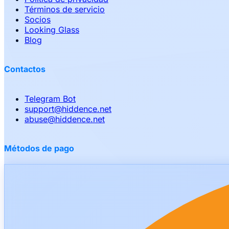
Términos de servicio
Socios
Looking Glass
Blog
Contactos
Telegram Bot
support
@
hiddence.net
abuse
@
hiddence.net
Métodos de pago