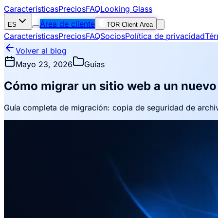
Características
Precios
FAQ
Looking Glass
Área de cliente
ES
TOR Client Area
Características
Precios
FAQ
Socios
Política de privacidad
Tér
Volver al blog
Mayo 23, 2026
Guías
Cómo migrar un sitio web a un nuev
Guía completa de migración: copia de seguridad de archivo