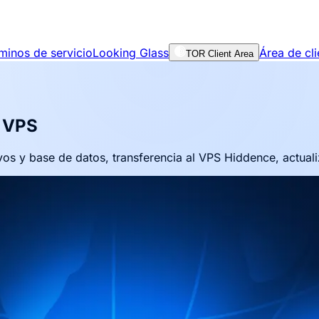
minos de servicio
Looking Glass
Área de cli
TOR Client Area
o VPS
s y base de datos, transferencia al VPS Hiddence, actualiz