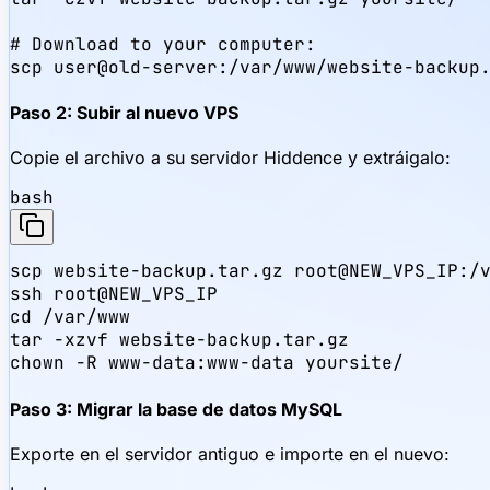
# Download to your computer:

scp user@old-server:/var/www/website-backup
Paso 2: Subir al nuevo VPS
Copie el archivo a su servidor Hiddence y extráigalo:
bash
scp website-backup.tar.gz root@NEW_VPS_IP:/v
ssh root@NEW_VPS_IP

cd /var/www

tar -xzvf website-backup.tar.gz

chown -R www-data:www-data yoursite/
Paso 3: Migrar la base de datos MySQL
Exporte en el servidor antiguo e importe en el nuevo: