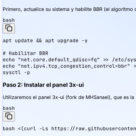
Primero, actualice su sistema y habilite BBR (el algoritm
bash
apt update && apt upgrade -y

# Habilitar BBR

echo "net.core.default_qdisc=fq" >> /etc/sys
echo "net.ipv4.tcp_congestion_control=bbr" >
sysctl -p
Paso 2: Instalar el panel 3x-ui
Utilizaremos el panel 3x-ui (fork de MHSanaei), que es la
bash
bash <(curl -Ls https://raw.githubuserconte