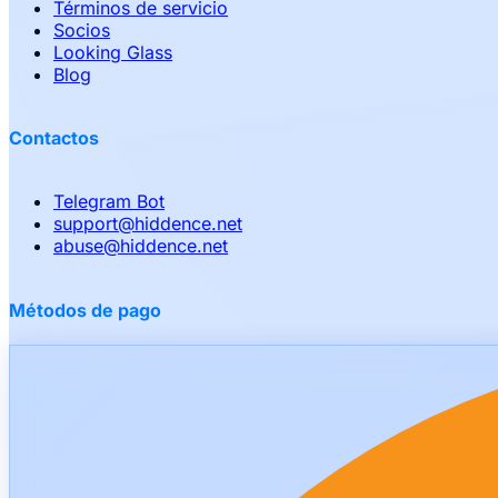
Términos de servicio
Socios
Looking Glass
Blog
Contactos
Telegram Bot
support
@
hiddence.net
abuse
@
hiddence.net
Métodos de pago