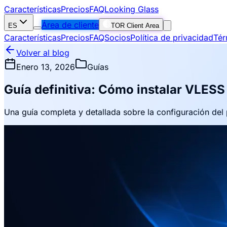
Características
Precios
FAQ
Looking Glass
Área de cliente
ES
TOR Client Area
Características
Precios
FAQ
Socios
Política de privacidad
Tér
Volver al blog
Enero 13, 2026
Guías
Guía definitiva: Cómo instalar VLES
Una guía completa y detallada sobre la configuración del 