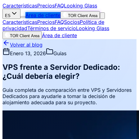
Características
Precios
FAQ
Looking Glass
Área de cliente
ES
TOR Client Area
Características
Precios
FAQ
Socios
Política de
privacidad
Términos de servicio
Looking Glass
Área de cliente
TOR Client Area
Volver al blog
Enero 13, 2026
Guías
VPS frente a Servidor Dedicado:
¿Cuál debería elegir?
Guía completa de comparación entre VPS y Servidores
Dedicados para ayudarle a tomar la decisión de
alojamiento adecuada para su proyecto.