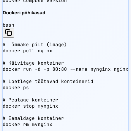
docker compose version
Dockeri põhikäsud
bash
# Tõmmake pilt (image)

docker pull nginx

# Käivitage konteiner

docker run -d -p 80:80 --name mynginx nginx

# Loetlege töötavad konteinerid

docker ps

# Peatage konteiner

docker stop mynginx

# Eemaldage konteiner

docker rm mynginx