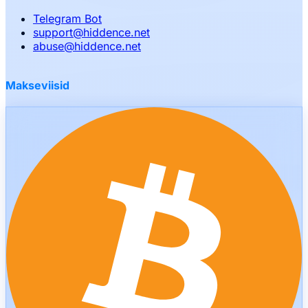
Telegram Bot
support
@
hiddence.net
abuse
@
hiddence.net
Makseviisid