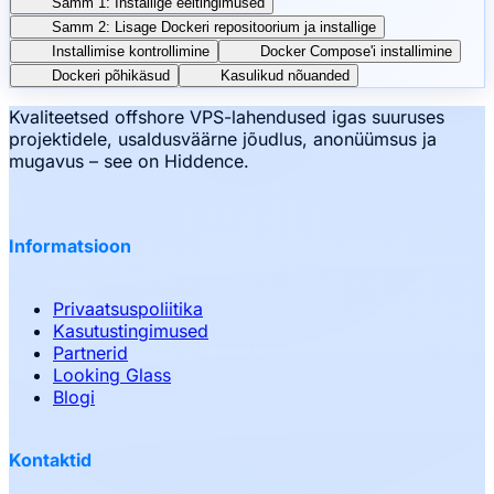
Samm 1: Installige eeltingimused
Samm 2: Lisage Dockeri repositoorium ja installige
Installimise kontrollimine
Docker Compose'i installimine
Dockeri põhikäsud
Kasulikud nõuanded
Kvaliteetsed offshore VPS-lahendused igas suuruses
projektidele, usaldusväärne jõudlus, anonüümsus ja
mugavus – see on Hiddence.
Informatsioon
Privaatsuspoliitika
Kasutustingimused
Partnerid
Looking Glass
Blogi
Kontaktid