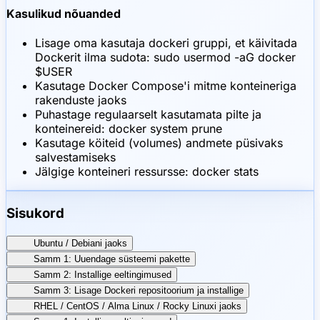
Kasulikud nõuanded
Lisage oma kasutaja dockeri gruppi, et käivitada
Dockerit ilma sudota: sudo usermod -aG docker
$USER
Kasutage Docker Compose'i mitme konteineriga
rakenduste jaoks
Puhastage regulaarselt kasutamata pilte ja
konteinereid: docker system prune
Kasutage köiteid (volumes) andmete püsivaks
salvestamiseks
Jälgige konteineri ressursse: docker stats
Sisukord
Ubuntu / Debiani jaoks
Samm 1: Uuendage süsteemi pakette
Samm 2: Installige eeltingimused
Samm 3: Lisage Dockeri repositoorium ja installige
RHEL / CentOS / Alma Linux / Rocky Linuxi jaoks