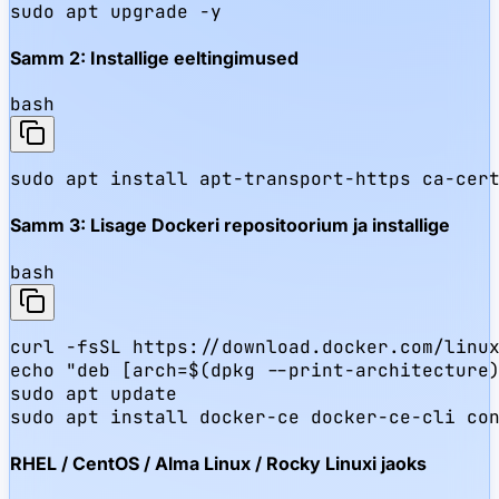
sudo apt upgrade -y
Samm 2: Installige eeltingimused
bash
sudo apt install apt-transport-https ca-cer
Samm 3: Lisage Dockeri repositoorium ja installige
bash
curl -fsSL https://download.docker.com/linux
echo "deb [arch=$(dpkg --print-architecture)
sudo apt update

sudo apt install docker-ce docker-ce-cli co
RHEL / CentOS / Alma Linux / Rocky Linuxi jaoks