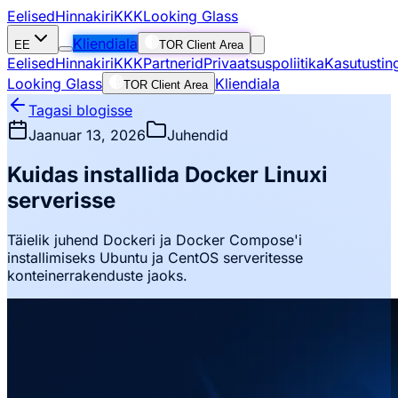
Eelised
Hinnakiri
KKK
Looking Glass
Kliendiala
EE
TOR Client Area
Eelised
Hinnakiri
KKK
Partnerid
Privaatsuspoliitika
Kasutustin
Looking Glass
Kliendiala
TOR Client Area
Tagasi blogisse
Jaanuar 13, 2026
Juhendid
Kuidas installida Docker Linuxi
serverisse
Täielik juhend Dockeri ja Docker Compose'i
installimiseks Ubuntu ja CentOS serveritesse
konteinerrakenduste jaoks.