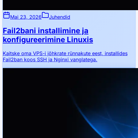
Mai 23, 2026
Juhendid
Fail2bani installimine ja
konfigureerimine Linuxis
Kaitske oma VPS-i jõhkrate rünnakute eest, installides
Fail2ban koos SSH ja Nginxi vanglatega.