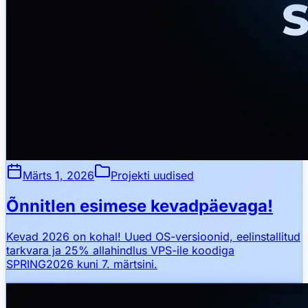
Märts 1, 2026
Projekti uudised
Õnnitlen esimese kevadpäevaga!
Kevad 2026 on kohal! Uued OS-versioonid, eelinstallitud
tarkvara ja 25% allahindlus VPS-ile koodiga
SPRING2026 kuni 7. märtsini.