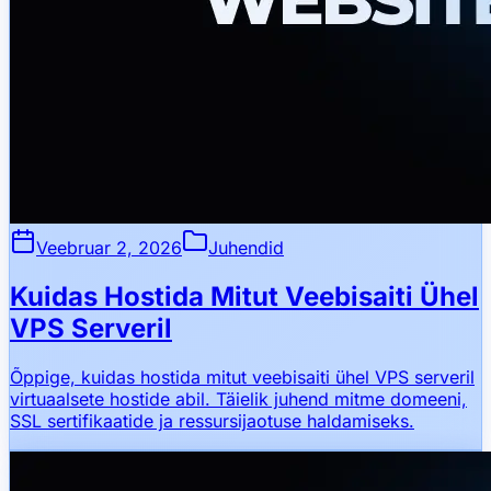
Veebruar 2, 2026
Juhendid
Kuidas Hostida Mitut Veebisaiti Ühel
VPS Serveril
Õppige, kuidas hostida mitut veebisaiti ühel VPS serveril
virtuaalsete hostide abil. Täielik juhend mitme domeeni,
SSL sertifikaatide ja ressursijaotuse haldamiseks.