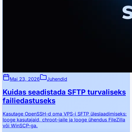
Mai 23, 2026
Juhendid
Kuidas seadistada SFTP turvaliseks
failiedastuseks
Kasutage OpenSSH-d oma VPS-i SFTP üleslaadimiseks:
looge kasutajaid, chroot-jaile ja looge ühendus FileZilla
või WinSCP-ga.