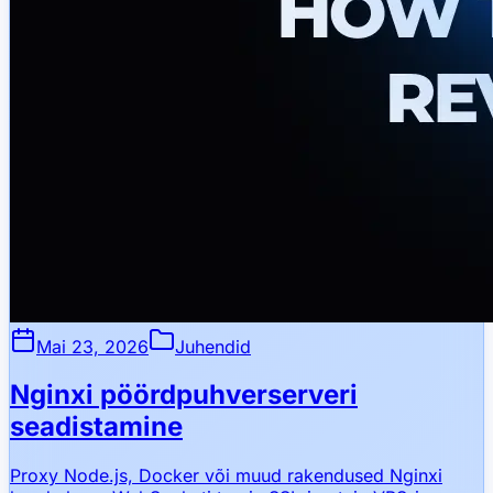
Mai 23, 2026
Juhendid
Nginxi pöördpuhverserveri
seadistamine
Proxy Node.js, Docker või muud rakendused Nginxi