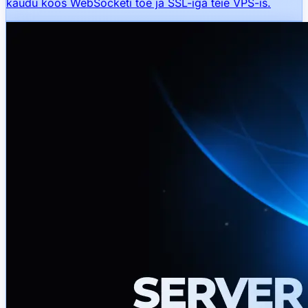
kaudu koos WebSocketi toe ja SSL-iga teie VPS-is.