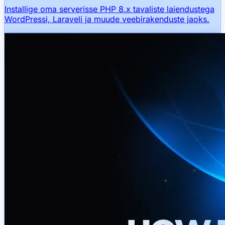
Installige oma serverisse PHP 8.x tavaliste laiendustega
WordPressi, Laraveli ja muude veebirakenduste jaoks.