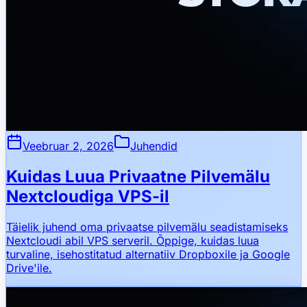
Veebruar 2, 2026
Juhendid
Kuidas Luua Privaatne Pilvemälu
Nextcloudiga VPS-il
Täielik juhend oma privaatse pilvemälu seadistamiseks
Nextcloudi abil VPS serveril. Õppige, kuidas luua
turvaline, isehostitatud alternatiiv Dropboxile ja Google
Drive'ile.