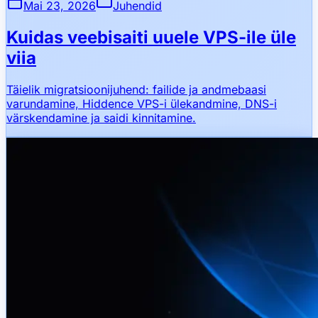
Mai 23, 2026
Juhendid
Kuidas veebisaiti uuele VPS-ile üle
viia
Täielik migratsioonijuhend: failide ja andmebaasi
varundamine, Hiddence VPS-i ülekandmine, DNS-i
värskendamine ja saidi kinnitamine.