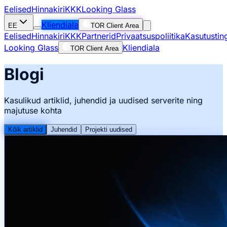
Eelised
Hinnakiri
KKK
Looking Glass
Kliendiala
EE
TOR Client Area
Eelised
Hinnakiri
KKK
Partnerid
Privaatsuspoliitika
Kasutustin
Looking Glass
Kliendiala
TOR Client Area
Blogi
Kasulikud artiklid, juhendid ja uudised serverite ning
majutuse kohta
Kõik artiklid
Juhendid
Projekti uudised