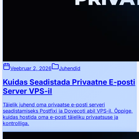
Veebruar 2, 2026
Juhendid
Kuidas Seadistada Privaatne E-posti
Server VPS-il
Täielik juhend oma privaatse e-posti serveri
seadistamiseks Postfixi ja Dovecoti abil VPS-il. Õppige,
kuidas hostida oma e-posti täieliku privaatsuse ja
kontrolliga.