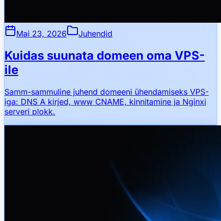
Mai 23, 2026
Juhendid
Kuidas suunata domeen oma VPS-
ile
Samm-sammuline juhend domeeni ühendamiseks VPS-
iga: DNS A kirjed, www CNAME, kinnitamine ja Nginxi
serveri plokk.