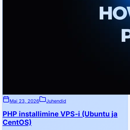
Mai 23, 2026
Juhendid
PHP installimine VPS-i (Ubuntu ja
CentOS)