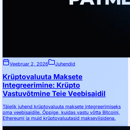
Veebruar 2, 2026
Juhendid
Krüptovaluuta Maksete
Integreerimine: Krüpto
Vastuvõtmine Teie Veebisaidil
Täielik juhend krüptovaluuta maksete integreerimiseks
oma veebisaidile. Õppige, kuidas vastu võtta Bitcoini,
Ethereumi ja muid krüptovaluutasid makseviisidena.