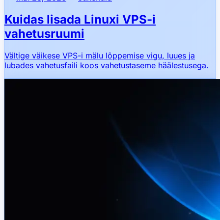
Kuidas lisada Linuxi VPS-i
vahetusruumi
Vältige väikese VPS-i mälu lõppemise vigu, luues ja
lubades vahetusfaili koos vahetustaseme häälestusega.