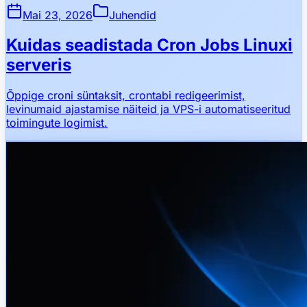
Mai 23, 2026
Juhendid
Kuidas seadistada Cron Jobs Linuxi
serveris
Õppige croni süntaksit, crontabi redigeerimist,
levinumaid ajastamise näiteid ja VPS-i automatiseeritud
toimingute logimist.