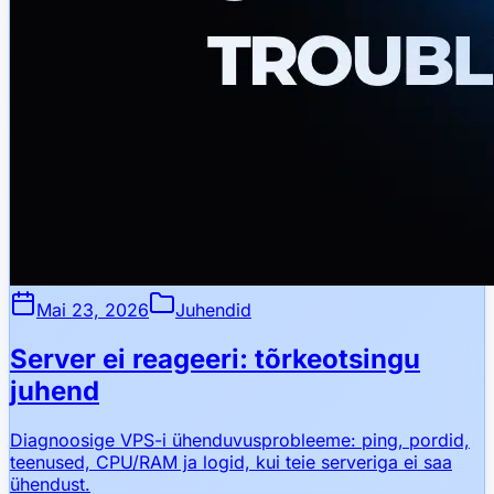
Mai 23, 2026
Juhendid
Server ei reageeri: tõrkeotsingu
juhend
Diagnoosige VPS-i ühenduvusprobleeme: ping, pordid,
teenused, CPU/RAM ja logid, kui teie serveriga ei saa
ühendust.