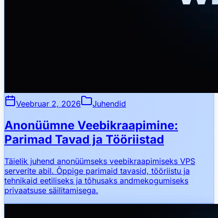
Veebruar 2, 2026
Juhendid
Anonüümne Veebikraapimine:
Parimad Tavad ja Tööriistad
Täielik juhend anonüümseks veebikraapimiseks VPS
serverite abil. Õppige parimaid tavasid, tööriistu ja
tehnikaid eetiliseks ja tõhusaks andmekogumiseks
privaatsuse säilitamisega.