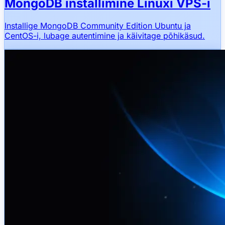
MongoDB installimine Linuxi VPS-i
Installige MongoDB Community Edition Ubuntu ja
CentOS-i, lubage autentimine ja käivitage põhikäsud.