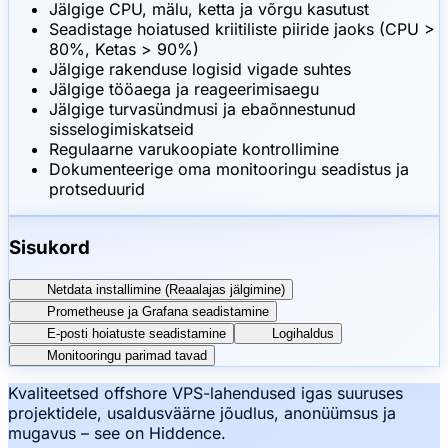
Jälgige CPU, mälu, ketta ja võrgu kasutust
Seadistage hoiatused kriitiliste piiride jaoks (CPU >
80%, Ketas > 90%)
Jälgige rakenduse logisid vigade suhtes
Jälgige tööaega ja reageerimisaegu
Jälgige turvasündmusi ja ebaõnnestunud
sisselogimiskatseid
Regulaarne varukoopiate kontrollimine
Dokumenteerige oma monitooringu seadistus ja
protseduurid
Sisukord
Netdata installimine (Reaalajas jälgimine)
Prometheuse ja Grafana seadistamine
E-posti hoiatuste seadistamine
Logihaldus
Monitooringu parimad tavad
Kvaliteetsed offshore VPS-lahendused igas suuruses
projektidele, usaldusväärne jõudlus, anonüümsus ja
mugavus – see on Hiddence.