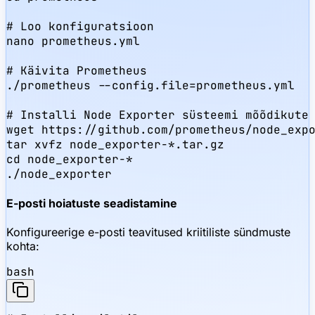
# Loo konfiguratsioon

nano prometheus.yml

# Käivita Prometheus

./prometheus --config.file=prometheus.yml

# Installi Node Exporter süsteemi mõõdikute 
wget https://github.com/prometheus/node_expo
tar xvfz node_exporter-*.tar.gz

cd node_exporter-*

./node_exporter
E-posti hoiatuste seadistamine
Konfigureerige e-posti teavitused kriitiliste sündmuste
kohta:
bash