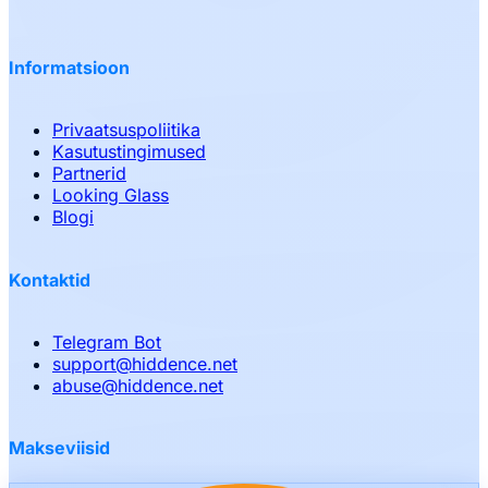
Informatsioon
Privaatsuspoliitika
Kasutustingimused
Partnerid
Looking Glass
Blogi
Kontaktid
Telegram Bot
support
@
hiddence.net
abuse
@
hiddence.net
Makseviisid