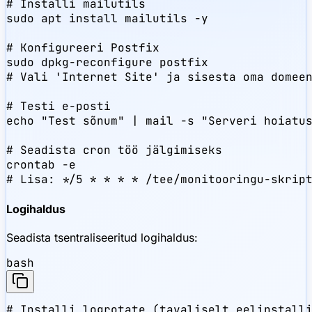
# Installi mailutils

sudo apt install mailutils -y

# Konfigureeri Postfix

sudo dpkg-reconfigure postfix

# Vali 'Internet Site' ja sisesta oma domeen
# Testi e-posti

echo "Test sõnum" | mail -s "Serveri hoiatus
# Seadista cron töö jälgimiseks

crontab -e

# Lisa: */5 * * * * /tee/monitooringu-skrip
Logihaldus
Seadista tsentraliseeritud logihaldus:
bash
# Installi logrotate (tavaliselt eelinstalli