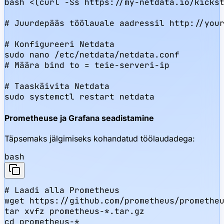
bash <(curl -Ss https://my-netdata.io/kickst
# Juurdepääs töölauale aadressil http://your
# Konfigureeri Netdata

sudo nano /etc/netdata/netdata.conf

# Määra bind to = teie-serveri-ip

# Taaskäivita Netdata

sudo systemctl restart netdata
Prometheuse ja Grafana seadistamine
Täpsemaks jälgimiseks kohandatud töölaudadega:
bash
# Laadi alla Prometheus

wget https://github.com/prometheus/prometheu
tar xvfz prometheus-*.tar.gz

cd prometheus-*
