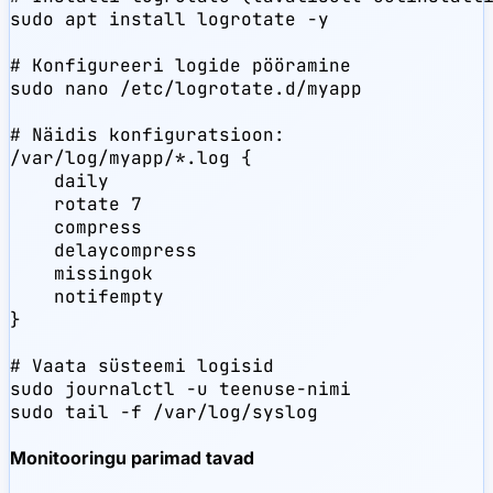
sudo apt install logrotate -y

# Konfigureeri logide pööramine

sudo nano /etc/logrotate.d/myapp

# Näidis konfiguratsioon:

/var/log/myapp/*.log {

    daily

    rotate 7

    compress

    delaycompress

    missingok

    notifempty

}

# Vaata süsteemi logisid

sudo journalctl -u teenuse-nimi

sudo tail -f /var/log/syslog
Monitooringu parimad tavad