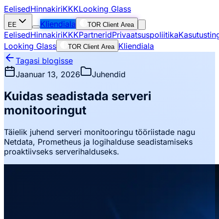
Eelised
Hinnakiri
KKK
Looking Glass
Kliendiala
EE
TOR Client Area
Eelised
Hinnakiri
KKK
Partnerid
Privaatsuspoliitika
Kasutustin
Looking Glass
Kliendiala
TOR Client Area
Tagasi blogisse
Jaanuar 13, 2026
Juhendid
Kuidas seadistada serveri
monitooringut
Täielik juhend serveri monitooringu tööriistade nagu
Netdata, Prometheus ja logihalduse seadistamiseks
proaktiivseks serverihalduseks.