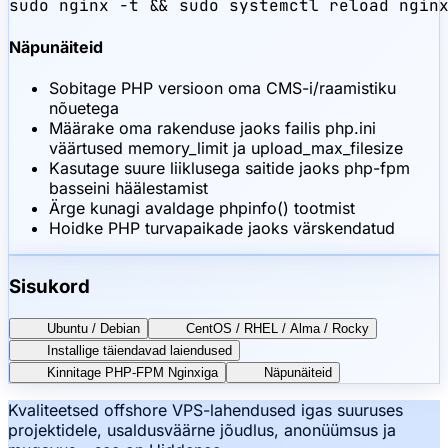
sudo nginx -t && sudo systemctl reload ngin
Näpunäiteid
Sobitage PHP versioon oma CMS-i/raamistiku
nõuetega
Määrake oma rakenduse jaoks failis php.ini
väärtused memory_limit ja upload_max_filesize
Kasutage suure liiklusega saitide jaoks php-fpm
basseini häälestamist
Ärge kunagi avaldage phpinfo() tootmist
Hoidke PHP turvapaikade jaoks värskendatud
Sisukord
Ubuntu / Debian
CentOS / RHEL / Alma / Rocky
Installige täiendavad laiendused
Kinnitage PHP-FPM Nginxiga
Näpunäiteid
Kvaliteetsed offshore VPS-lahendused igas suuruses
projektidele, usaldusväärne jõudlus, anonüümsus ja