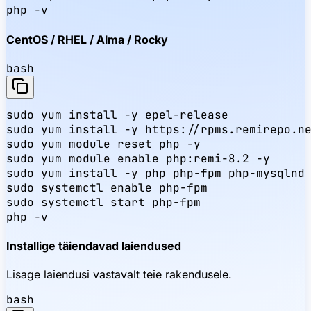
php -v
CentOS / RHEL / Alma / Rocky
bash
sudo yum install -y epel-release

sudo yum install -y https://rpms.remirepo.ne
sudo yum module reset php -y

sudo yum module enable php:remi-8.2 -y

sudo yum install -y php php-fpm php-mysqlnd 
sudo systemctl enable php-fpm

sudo systemctl start php-fpm

php -v
Installige täiendavad laiendused
Lisage laiendusi vastavalt teie rakendusele.
bash