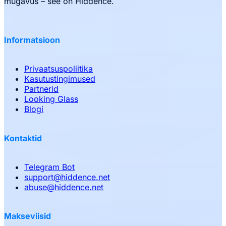
mugavus – see on Hiddence.
Informatsioon
Privaatsuspoliitika
Kasutustingimused
Partnerid
Looking Glass
Blogi
Kontaktid
Telegram Bot
support
@
hiddence.net
abuse
@
hiddence.net
Makseviisid