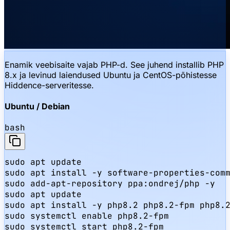
Enamik veebisaite vajab PHP-d. See juhend installib PHP
8.x ja levinud laiendused Ubuntu ja CentOS-põhistesse
Hiddence-serveritesse.
Ubuntu / Debian
bash
sudo apt update

sudo apt install -y software-properties-comm
sudo add-apt-repository ppa:ondrej/php -y

sudo apt update

sudo apt install -y php8.2 php8.2-fpm php8.2
sudo systemctl enable php8.2-fpm

sudo systemctl start php8.2-fpm
