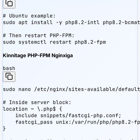
# Ubuntu example:

sudo apt install -y php8.2-intl php8.2-bcmat
# Then restart PHP-FPM:

sudo systemctl restart php8.2-fpm
Kinnitage PHP-FPM Nginxiga
bash
sudo nano /etc/nginx/sites-available/default
# Inside server block:

location ~ \.php$ {

    include snippets/fastcgi-php.conf;

    fastcgi_pass unix:/var/run/php/php8.2-fp
}
