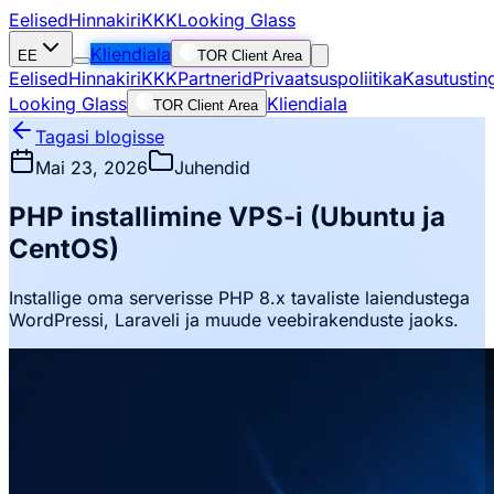
Eelised
Hinnakiri
KKK
Looking Glass
Kliendiala
EE
TOR Client Area
Eelised
Hinnakiri
KKK
Partnerid
Privaatsuspoliitika
Kasutustin
Looking Glass
Kliendiala
TOR Client Area
Tagasi blogisse
Mai 23, 2026
Juhendid
PHP installimine VPS-i (Ubuntu ja
CentOS)
Installige oma serverisse PHP 8.x tavaliste laiendustega
WordPressi, Laraveli ja muude veebirakenduste jaoks.