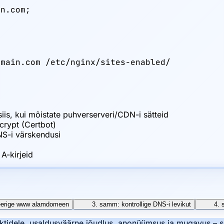
n.com;

main.com /etc/nginx/sites-enabled/

x
is, kui mõistate puhverserveri/CDN-i sätteid
crypt (Certbot)
NS-i värskendusi
 A-kirjeid
reerige www alamdomeen
3. samm: kontrollige DNS-i levikut
4. 
ektidele, usaldusväärne jõudlus, anonüümsus ja mugavus – 