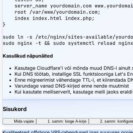
    server_name yourdomain.com www.yourdomai
    root /var/www/yourdomain.com;

    index index.html index.php;

}

sudo ln -s /etc/nginx/sites-available/yourdo
sudo nginx -t && sudo systemctl reload ngin
Kasulikud näpunäited
Kasutage Cloudflare'i või mõnda muud DNS-i ainult si
Kui DNS töötab, installige SSL funktsiooniga Let's En
Enne migreerimist vähendage TTL-i, et kiirendada D
Varundage vanad DNS-kirjed enne nende muutmist
Kui kasutate meiliserverit, kasutage meili jaoks eraldi
Sisukord
Mida vajate
1. samm: looge A-kirje
2. samm: konfigu
Kvaliteetsed offshore VPS-lahendused igas suuruses proj