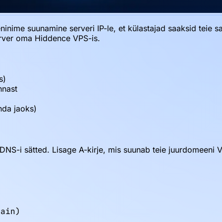
inime suunamine serveri IP-le, et külastajad saaksid teie s
server oma Hiddence VPS-is.
s)
nnast
nda jaoks)
DNS-i sätted. Lisage A-kirje, mis suunab teie juurdomeeni VP
ain)
