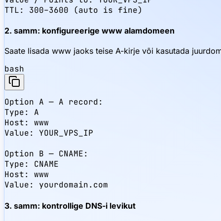
TTL: 300–3600 (auto is fine)
2. samm: konfigureerige www alamdomeen
Saate lisada www jaoks teise A-kirje või kasutada juurd
bash
Option A — A record:

Type: A

Host: www

Value: YOUR_VPS_IP

Option B — CNAME:

Type: CNAME

Host: www

Value: yourdomain.com
3. samm: kontrollige DNS-i levikut