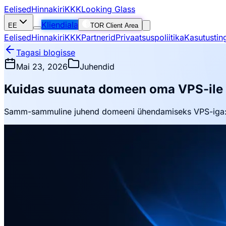
Eelised
Hinnakiri
KKK
Looking Glass
Kliendiala
EE
TOR Client Area
Eelised
Hinnakiri
KKK
Partnerid
Privaatsuspoliitika
Kasutustin
Tagasi blogisse
Mai 23, 2026
Juhendid
Kuidas suunata domeen oma VPS-ile
Samm-sammuline juhend domeeni ühendamiseks VPS-iga: D