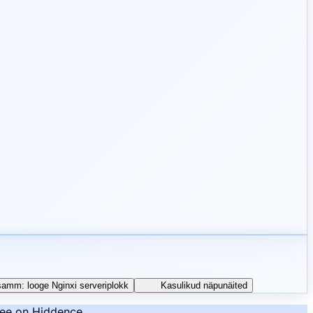
samm: looge Nginxi serveriplokk
Kasulikud näpunäited
see on Hiddence.