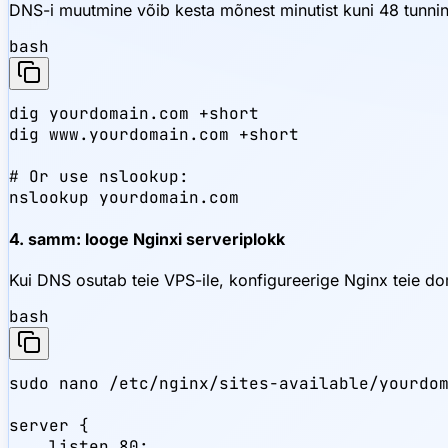
DNS-i muutmine võib kesta mõnest minutist kuni 48 tunnini
bash
dig yourdomain.com +short

dig www.yourdomain.com +short

# Or use nslookup:

nslookup yourdomain.com
4. samm: looge Nginxi serveriplokk
Kui DNS osutab teie VPS-ile, konfigureerige Nginx teie d
bash
sudo nano /etc/nginx/sites-available/yourdom
server {

    listen 80;
