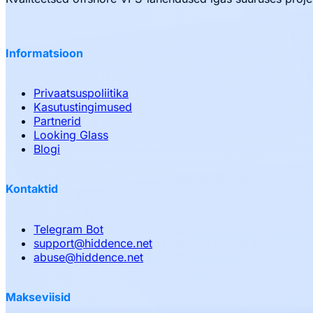
Informatsioon
Privaatsuspoliitika
Kasutustingimused
Partnerid
Looking Glass
Blogi
Kontaktid
Telegram Bot
support
@
hiddence.net
abuse
@
hiddence.net
Makseviisid