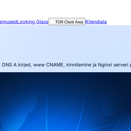
gimused
Looking Glass
Kliendiala
TOR Client Area
NS A kirjed, www CNAME, kinnitamine ja Nginxi serveri 