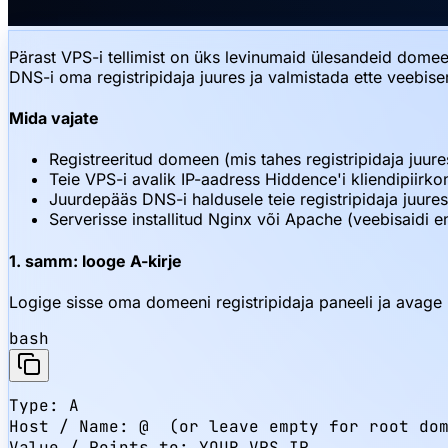
Pärast VPS-i tellimist on üks levinumaid ülesandeid domeen
DNS-i oma registripidaja juures ja valmistada ette veebi
Mida vajate
Registreeritud domeen (mis tahes registripidaja juure
Teie VPS-i avalik IP-aadress Hiddence'i kliendipiirko
Juurdepääs DNS-i haldusele teie registripidaja juures
Serverisse installitud Nginx või Apache (veebisaidi e
1. samm: looge A-kirje
Logige sisse oma domeeni registripidaja paneeli ja avage 
bash
Type: A

Host / Name: @  (or leave empty for root dom
Value / Points to: YOUR_VPS_IP
